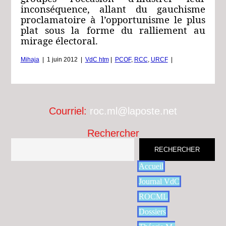
inconséquence, allant du gauchisme
proclamatoire à l’opportunisme le plus
plat sous la forme du ralliement au
mirage électoral.
Mihaja
|
1 juin 2012
|
VdC htm
|
PCOF
,
RCC
,
URCF
|
Courriel:
roc.ml@laposte.net
Rechercher
RECHERCHER
Accueil
Journal VdC
ROCML
Dossiers