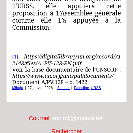
1’URSS, elle appuiera cette
proposition à 1’Assemblee générale
comme elle 1’a appuyée à la
Commission.
.
https://digitallibrary.un.org/record/71
[1]
2148/files/A_PV-128-EN.pdf
Voir la base documentaire de l’UNSCOP :
https://www.un.org/unispal/documents/
Document A/PV.128 – p. 1422
Mihaja
|
27 janvier 2026
|
Site htm
|
Palestine
,
URSS
|
Courriel:
roc.ml@laposte.net
Rechercher