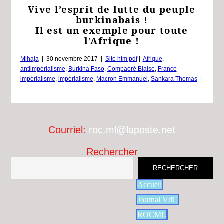
Vive l’esprit de lutte du peuple
burkinabais !
Il est un exemple pour toute
l’Afrique !
Mihaja
|
30 novembre 2017
|
Site htm pdf
|
Afrique
,
antiimpérialisme
,
Burkina Faso
,
Compaoré Blaise
,
France
impérialisme
,
impérialisme
,
Macron Emmanuel
,
Sankara Thomas
|
Courriel:
roc.ml@laposte.net
Rechercher
RECHERCHER
Accueil
Journal VdC
ROCML