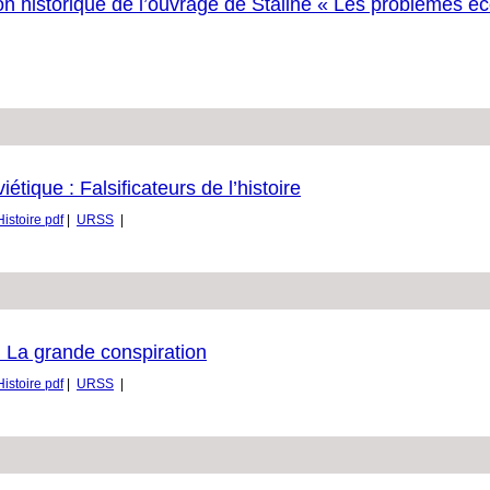
ation historique de l’ouvrage de Staline « Les problèmes
étique : Falsificateurs de l’histoire
Histoire pdf
|
URSS
|
: La grande conspiration
Histoire pdf
|
URSS
|