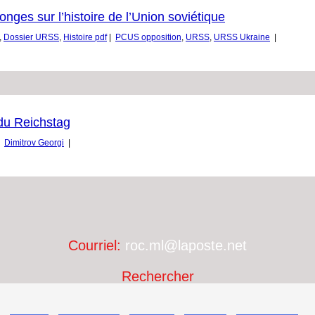
ges sur l’histoire de l’Union soviétique
,
Dossier URSS
,
Histoire pdf
|
PCUS opposition
,
URSS
,
URSS Ukraine
|
 du Reichstag
Dimitrov Georgi
|
Courriel:
roc.ml@laposte.net
Rechercher