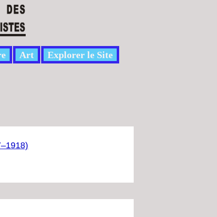
re
Art
Explorer le Site
17–1918)