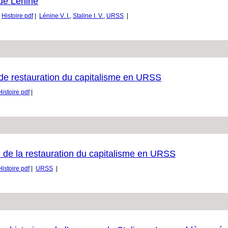
 de Lénine
,
Histoire pdf
|
Lénine V. I.
,
Staline I. V.
,
URSS
|
 de restauration du capitalisme en URSS
Histoire pdf
|
e de la restauration du capitalisme en URSS
Histoire pdf
|
URSS
|