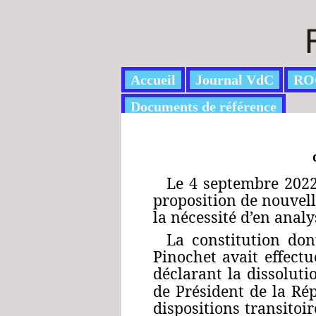
Accueil
Journal VdC
RO
Documents de référence
Le 4 septembre 2022
proposition de nouvell
la nécessité d’en analy
La constitution do
Pinochet avait effect
déclarant la dissoluti
de Président de la Ré
dispositions transitoi