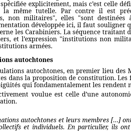
 spécifiée explicitement, mais c’est celle déf
nt la même tutelle. Par contre il est pr
es, non militaires", elles "sont destinées
mentation développée ici, il faut souligner q
erne les Carabiniers. La séquence traitant de
ers, et l’expression "institutions non milita
nstitutions armées.
tions autochtones
ulations autochtones, en premier lieu des M
es dans la proposition de constitution. Les 
igüités qui fondamentalement les rendent 
fectivement voulue est celle d’une autonomi
ation.
nations autochtones et leurs membres […] ont 
llectifs et individuels. En particulier, ils o