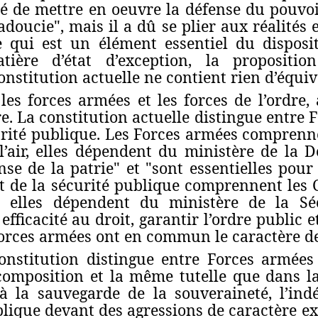
té de mettre en oeuvre la défense du pouvo
oucie", mais il a dû se plier aux réalités 
 qui est un élément essentiel du disposit
tière d’état d’exception, la propositio
stitution actuelle ne contient rien d’équiva
les forces armées et les forces de l’ordre,
. La constitution actuelle distingue entre 
curité publique. Les Forces armées comprenne
’air, elles dépendent du ministère de la D
nse de la patrie" et "sont essentielles pour 
et de la sécurité publique comprennent les C
), elles dépendent du ministère de la Sé
fficacité au droit, garantir l’ordre public et
Forces armées ont en commun le caractère d
onstitution distingue entre Forces armées 
mposition et la même tutelle que dans la 
 à la sauvegarde de la souveraineté, l’ind
ublique devant des agressions de caractère e