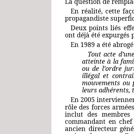
La question de remplace
En réalité, cette f
propagandiste superfic
Deux points liés ef
ont déjà été expurgés 
En 1989 a été abrogé 
Tout acte d’un
atteinte à la fam
ou de l’ordre jur
illégal et contra
mouvements ou par
leurs adhérents, t
En 2005 interviennen
rôle des forces armée
inclut des membres é
commandant en chef d
ancien directeur gén