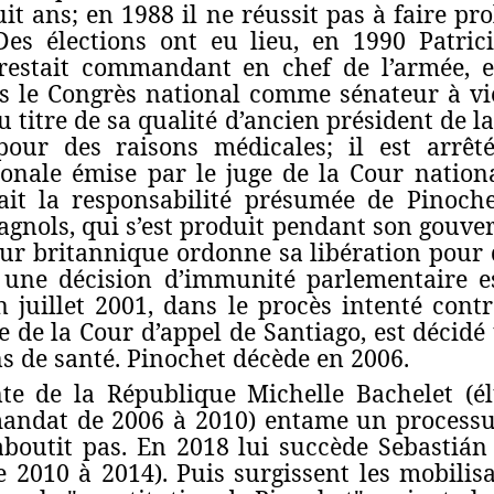
it ans; en 1988 il ne réussit pas à faire p
Des élections ont eu lieu, en 1990 Patri
restait commandant en chef de l’armée, e
lors le Congrès national comme sénateur à vi
 titre de sa qualité d’ancien président de l
our des raisons médicales; il est arrê
tionale émise par le juge de la Cour nation
ait la responsabilité présumée de Pinoch
pagnols, qui s’est produit pendant son gouv
ieur britannique ordonne sa libération pour d
ù une décision d’immunité parlementaire e
 juillet 2001, dans le procès intenté cont
de la Cour d’appel de Santiago, est décidé
ns de santé. Pinochet décède en 2006.
te de la République Michelle Bachelet (él
mandat de 2006 à 2010) entame un process
aboutit pas. En 2018 lui succède Sebastián
 2010 à 2014). Puis surgissent les mobilis