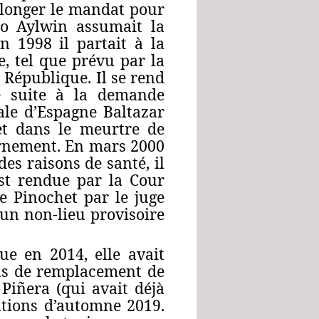
rolonger le mandat pour
cio Aylwin assumait la
n 1998 il partait à la
e, tel que prévu par la
a République. Il se rend
té suite à la demande
ale d’Espagne Baltazar
et dans le meurtre de
ernement. En mars 2000
es raisons de santé, il
st rendue par la Cour
re Pinochet par le juge
 un non-lieu provisoire
ue en 2014, elle avait
us de remplacement de
 Piñera (qui avait déjà
ations d’automne 2019.