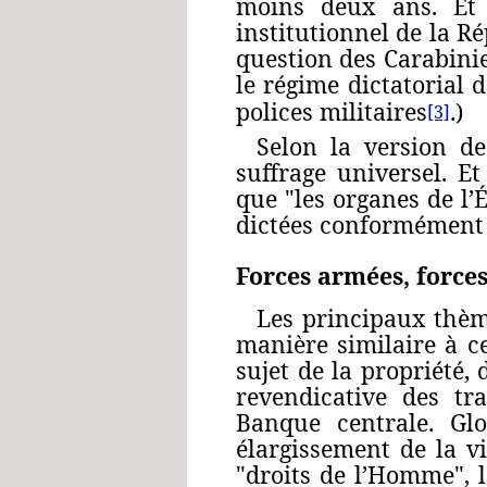
moins deux ans. Et l
institutionnel de la Ré
question des Carabinie
le régime dictatorial 
polices militaires
.)
[3]
Selon la version d
suffrage universel. E
que "les organes de l’
dictées conformément à 
Forces armées, forces
Les principaux thème
manière similaire à ce
sujet de la propriété, 
revendicative des tr
Banque centrale. Glo
élargissement de la vi
"droits de l’Homme", le