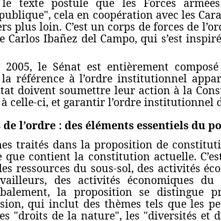
e texte postule que les Forces armées 
publique", cela en coopération avec les Cara
rs plus loin. C’est un corps de forces de l’o
de Carlos Ibañez del Campo, qui s’est inspir
e 2005, le Sénat est entièrement compos
t la référence à l’ordre institutionnel app
État doivent soumettre leur action à la Con
celle-ci, et garantir l’ordre institutionnel 
 de l’ordre : des éléments essentiels du p
s traités dans la proposition de constitut
 que contient la constitution actuelle. C’es
des ressources du sous-sol, des activités éc
availleurs, des activités économiques du 
balement, la proposition se distingue 
sion, qui inclut des thèmes tels que les p
s "droits de la nature", les "diversités et 