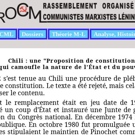
CML
Dossiers
Théorie M-L
Analyse, Histoi
Chili : une "Proposition de constitution
qui camoufle la nature de l’État et du pou
 s’est tenue au Chili une procédure de plé
e constitution. Le texte a été rejeté, mais c
ser le contenu.
nt le remplacement était en jeu date de 
ué un coup d’État et instauré une Junte de
on du Congrès national. En décembre 1974 il
publique. En octobre 1980 fut promulguée 
res stipulaient le maintien de Pinochet co