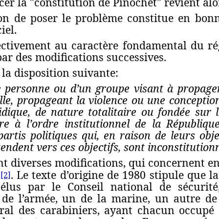
r la "constitution de Pinochet" revient alor
açon de poser le problème constitue en bo
iel.
fectivement au caractère fondamental du r
par des modifications successives.
la disposition suivante:
e personne ou d’un groupe visant à propager
ille, propageant la violence ou une conception 
idique, de nature totalitaire ou fondée sur l
ire à l’ordre institutionnel de la Républiqu
tis politiques qui, en raison de leurs objec
endent vers ces objectifs, sont inconstitutionn
t diverses modifications, qui concernent entr
s
. Le texte d’origine de 1980 stipule que 
[2]
lus par le Conseil national de sécurit
e l’armée, un de la marine, un autre de l
éral des carabiniers, ayant chacun occupé