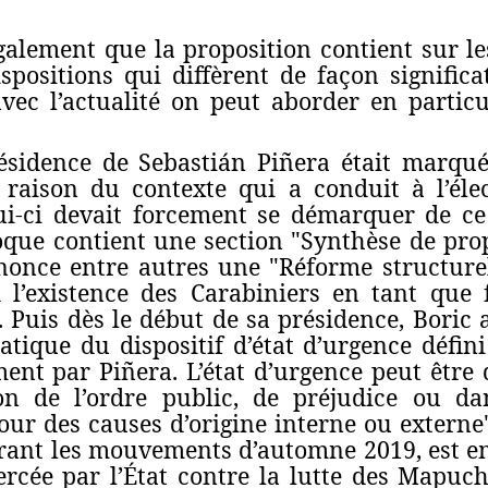
également que la proposition contient sur le
ispositions qui diffèrent de façon significa
vec l’actualité on peut aborder en particu
ésidence de Sebastián Piñera était marqu
 raison du contexte qui a conduit à l’éle
ui-ci devait forcement se démarquer de c
poque contient une section "Synthèse de prop
nnonce entre autres une "Réforme structure
d l’existence des Carabiniers en tant que
 Puis dès le début de sa présidence, Boric 
tique du dispositif d’état d’urgence défini
nt par Piñera. L’état d’urgence peut être d
on de l’ordre public, de préjudice ou da
our des causes d’origine interne ou externe".
urant les mouvements d’automne 2019, est
ercée par l’État contre la lutte des Mapuch