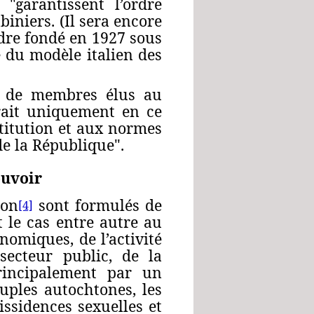
"garantissent l’ordre
biniers. (Il sera encore
rdre fondé en 1927 sous
é du modèle italien des
é de membres élus au
arait uniquement en ce
stitution et aux normes
de la République".
ouvoir
ion
sont formulés de
[4]
t le cas entre autre au
onomiques, de l’activité
secteur public, de la
principalement par un
euples autochtones, les
dissidences sexuelles et