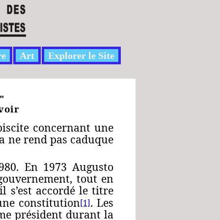
re
Art
Explorer le Site
"
voir
biscite concernant une
ela ne rend pas caduque
1980. En 1973 Augusto
 gouvernement, tout en
 s’est accordé le titre
une constitution
. Les
[1]
mme président durant la