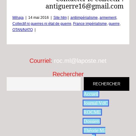
antiguerre16@gmail.com
Mihaja
|
14 mai 2016
|
Site htm
|
antiimpérialisme
,
armement
,
Collectif ni guerres ni état de guerre
,
France impérialisme
,
guerre
,
OTAN/NATO
|
Courriel:
roc.ml@laposte.net
Rechercher
RECHERCHER
Accueil
Journal VdC
ROCML
Dossiers
Théorie M-