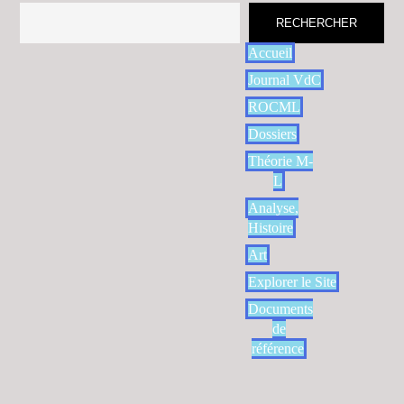
RECHERCHER
Accueil
Journal VdC
ROCML
Dossiers
Théorie M-
L
Analyse,
Histoire
Art
Explorer le Site
Documents
de
référence