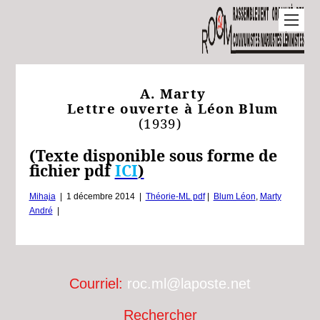
A. Marty
Lettre ouverte à Léon Blum
(1939)
(Texte disponible sous forme de
fichier pdf
ICI
)
Mihaja
|
1 décembre 2014
|
Théorie-ML pdf
|
Blum Léon
,
Marty
André
|
Courriel:
roc.ml@laposte.net
Rechercher