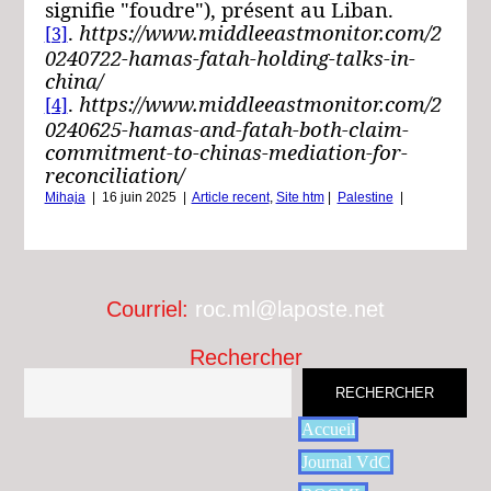
signifie "foudre"), présent au Liban.
.
https://www.middleeastmonitor.com/2
[3]
0240722-hamas-fatah-holding-talks-in-
china/
.
https://www.middleeastmonitor.com/2
[4]
0240625-hamas-and-fatah-both-claim-
commitment-to-chinas-mediation-for-
reconciliation/
Mihaja
|
16 juin 2025
|
Article recent
,
Site htm
|
Palestine
|
Courriel:
roc.ml@laposte.net
Rechercher
RECHERCHER
Accueil
Journal VdC