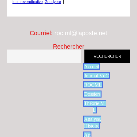
lutte revendicative
,
Goodyear
|
Courriel:
roc.ml@laposte.net
Rechercher
RECHERCHER
Accueil
Journal VdC
ROCML
Dossiers
Théorie M-
L
Analyse,
Histoire
Art