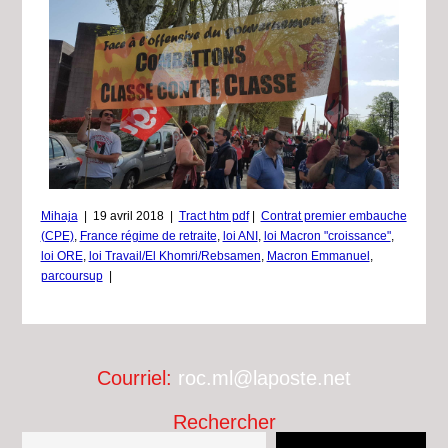
Mihaja
|
19 avril 2018
|
Tract htm pdf
|
Contrat premier embauche
(CPE)
,
France régime de retraite
,
loi ANI
,
loi Macron "croissance"
,
loi ORE
,
loi Travail/El Khomri/Rebsamen
,
Macron Emmanuel
,
parcoursup
|
Courriel:
roc.ml@laposte.net
Rechercher