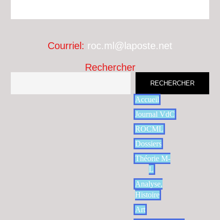
Courriel:
roc.ml@laposte.net
Rechercher
RECHERCHER
Accueil
Journal VdC
ROCML
Dossiers
Théorie M-
L
Analyse,
Histoire
Art