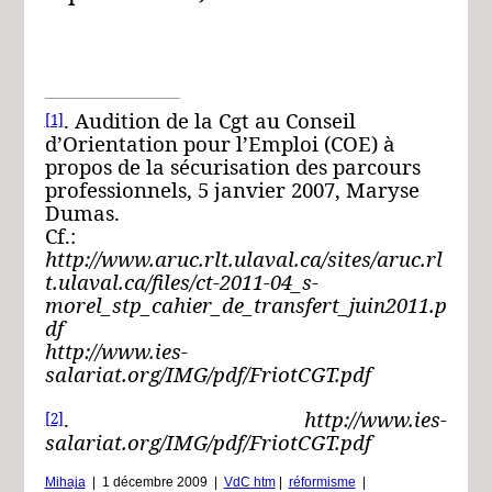
. Audition de la Cgt au Conseil
[1]
d’Orientation pour l’Emploi (COE) à
propos de la sécurisation des parcours
professionnels, 5 janvier 2007, Maryse
Dumas.
Cf.:
http://www.aruc.rlt.ulaval.ca/sites/aruc.rl
t.ulaval.ca/files/ct-2011-04_s-
morel_stp_cahier_de_transfert_juin2011.p
df
http://www.ies-
salariat.org/IMG/pdf/FriotCGT.pdf
.
http://www.ies-
[2]
salariat.org/IMG/pdf/FriotCGT.pdf
Mihaja
|
1 décembre 2009
|
VdC htm
|
réformisme
|