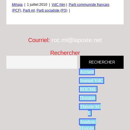
Mihaja
|
1 juillet 2010
|
VdC htm
|
Parti communiste français
(PCF)
,
Parti ml
,
Parti socialiste (PS)
|
Courriel:
roc.ml@laposte.net
Rechercher
RECHERCHER
Accueil
Journal VdC
ROCML
Dossiers
Théorie M-
L
Analyse,
Histoire