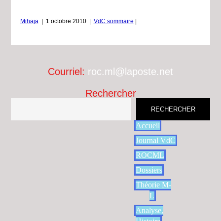
Mihaja
|
1 octobre 2010
|
VdC sommaire
|
Courriel:
roc.ml@laposte.net
Rechercher
RECHERCHER
Accueil
Journal VdC
ROCML
Dossiers
Théorie M-
L
Analyse,