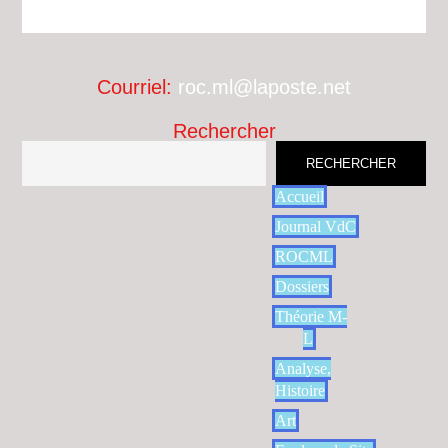
Courriel:
roc.ml@laposte.net
Rechercher
RECHERCHER
Accueil
Journal VdC
ROCML
Dossiers
Théorie M-
L
Analyse,
Histoire
Art