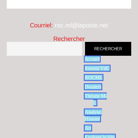
Courriel:
roc.ml@laposte.net
Rechercher
RECHERCHER
Accueil
Journal VdC
ROCML
Dossiers
Théorie M-
L
Analyse,
Histoire
Art
Explorer le Site