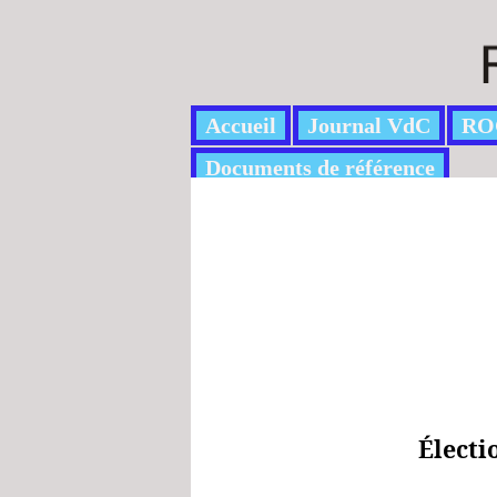
Accueil
Journal VdC
RO
Documents de référence
Électi