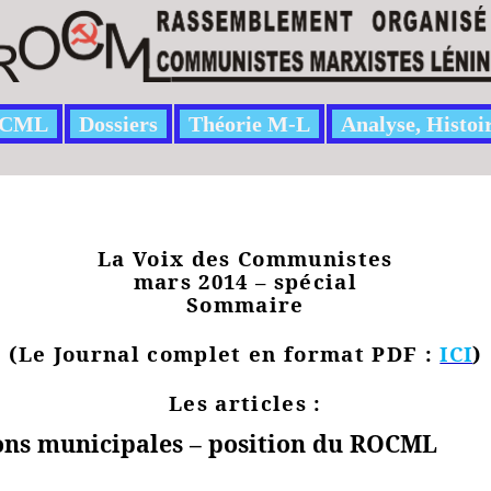
CML
Dossiers
Théorie M-L
Analyse, Histoi
La Voix des Communistes
mars 2014 – spécial
Sommaire
(Le Journal complet en format PDF :
ICI
)
Les articles :
ons municipales – position du ROCML