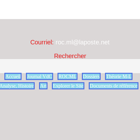
Courriel:
roc.ml@laposte.net
Rechercher
Accueil
Journal VdC
ROCML
Dossiers
Théorie M-L
Analyse, Histoire
Art
Explorer le Site
Documents de référence