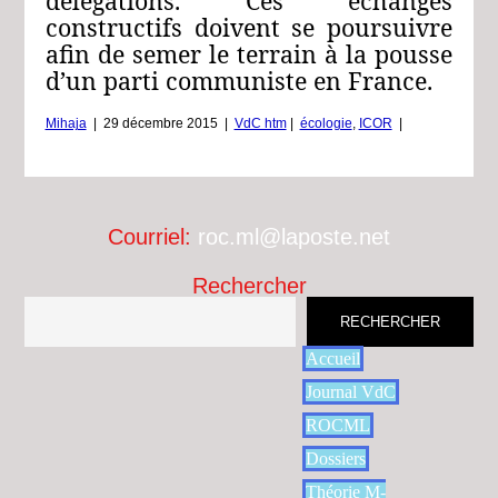
délégations. Ces échanges
constructifs doivent se poursuivre
afin de semer le terrain à la pousse
d’un parti communiste en France.
Mihaja
|
29 décembre 2015
|
VdC htm
|
écologie
,
ICOR
|
Courriel:
roc.ml@laposte.net
Rechercher
RECHERCHER
Accueil
Journal VdC
ROCML
Dossiers
Théorie M-