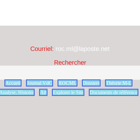
Courriel:
roc.ml@laposte.net
Rechercher
Accueil
Journal VdC
ROCML
Dossiers
Théorie M-L
Analyse, Histoire
Art
Explorer le Site
Documents de référence