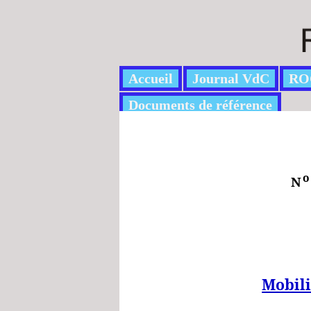
Accueil
Journal VdC
RO
Documents de référence
o
N
Mobili