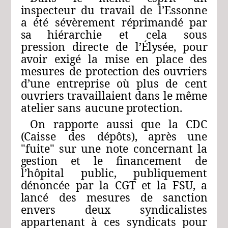
inspecteur
du
travail
de
l’Essonne
a
été
sévèrement
réprimandé
par
sa
hiérarchie
et
cela
sous
pression
directe
de
l’Élysée,
pour
avoir
exigé
la
mise
en
place
des
mesures
de
protection
des
ouvriers
d’une
entreprise
où
plus
de
cent
ouvriers travaillaient
dans
le
même
atelier sans
aucune
protection.
On
rapporte
aussi
que
la
CDC
(Caisse
des
dé
pôts),
après
une
"fuite
"
sur
une
note
concernant
la
gestion
et
le
financement
de
l’hôpital
public,
publiquement
dénoncée
par
la
CGT
et
la
FSU,
a
lancé
des
mesures
de
sanction
envers
deux
syndicalistes
appartenant
à
ces
syndicats
pour