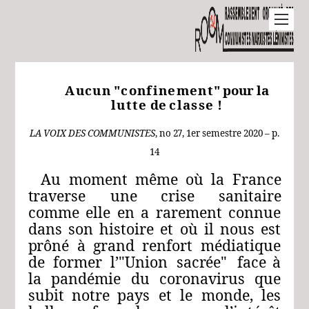
Aucun
"confinement
"
pour
la
lutte
de
classe
!
LA
VOIX
DES
COMMUNISTES
, no 27,
1er
semestre
2020 – p.
14
Au
moment
même
où
la
France
traverse
une
crise
sanitaire
comme
elle
en
a
rarement
connue
dans
son
histoire
et
où
il
nous
est
prôné
à
grand
renfort
médiatique
de
former
l’"Union
sacrée
"
face
à
la
pandémie
du
coronavirus
que
subit
notre
pays
et
le
monde,
les