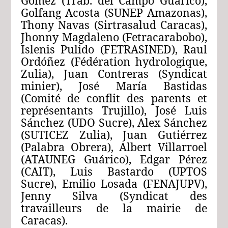
Gómez (Trab. del Campo Guárico),
Golfang Acosta (SUNEP Amazonas),
Thony Navas (Sirtrasalud Caracas),
Jhonny Magdaleno (Fetracarabobo),
Islenis Pulido (FETRASINED), Raul
Ordóñez (Fédération hydrologique,
Zulia), Juan Contreras (Syndicat
minier), José María Bastidas
(Comité de conflit des parents et
représentants Trujillo), José Luis
Sánchez (UDO Sucre), Alex Sánchez
(SUTICEZ Zulia), Juan Gutiérrez
(Palabra Obrera), Albert Villarroel
(ATAUNEG Guárico), Edgar Pérez
(CAIT), Luis Bastardo (UPTOS
Sucre), Emilio Losada (FENAJUPV),
Jenny Silva (Syndicat des
travailleurs de la mairie de
Caracas).