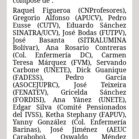
composé de :
Raquel Figueroa (CNProfesores),
Gregorio Alfonso (APUCV), Pedro
Eusse (CUTV), Eduardo Sánchez
SINATRA/UCV), José Bodas (FUTPV),
José Basanta (SITRALUMINA
Bolívar), Ana Rosario Contreras
(Col. Enfermería DC), Carmen
Teresa Márquez (FVM), Servando
Carbone (UNETE), Dick Guanique
(FADESS), Pedro García
(ASOCEJUPRC), José Teixeira
(FENATEV), Gricelda Sánchez
(FORDISI), Ana Yánez (UNETE),
Edgar Silva (Comité Pensionados
del IVSS), Ketha Stephany (FAPUV),
Yanny González (Col. Enfermería
Barinas), José Jiménez (AEUC
Carabobo), Oswaldo Méndez