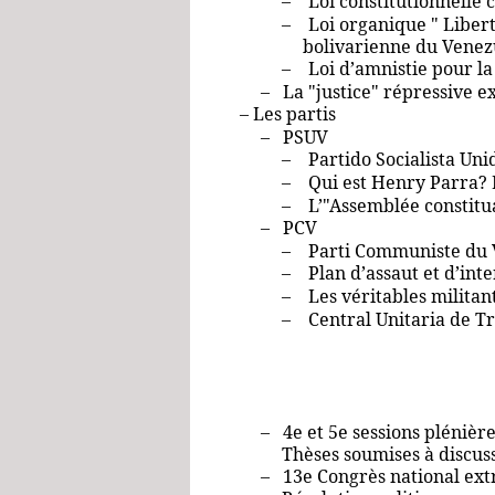
– Loi constitutionnelle c
– Loi organique " Liberta
bolivarienne du Vene
– Loi d’amnistie pour l
– La "justice" répressive 
– Les partis
– PSUV
– Partido Socialista Uni
– Qui est Henry Parra? L
– L’"Assemblée constitu
– PCV
– Parti Communiste du V
– Plan d’assaut et d’int
– Les véritables militan
– Central Unitaria de Tr
– 4e et 5e sessions plénièr
Thèses soumises à discuss
– 13e Congrès national ext