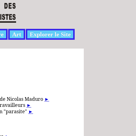
re
Art
Explorer le Site
le de Nicolas Maduro
►
travailleurs
►
un "parasite"
►