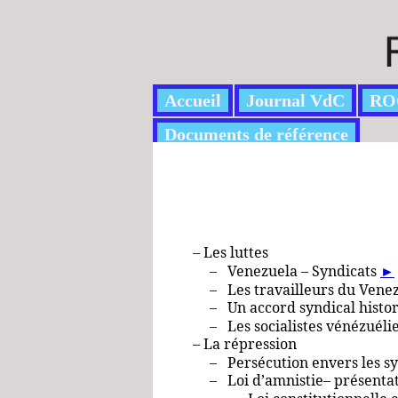
Accueil
Journal VdC
RO
Documents de référence
– Les luttes
– Venezuela – Syndicats
►
– Les travailleurs du Venez
– Un accord syndical histori
– Les socialistes vénézuélie
– La répression
– Persécution envers les sy
– Loi d’amnistie– présenta