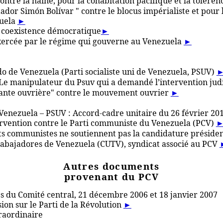
ontre la haine, pour la cohabitation pacifique et la tolére
dor Simón Bolívar " contre le blocus impérialiste et pour
zuela
►
a coexistence démocratique
►
exercée par le régime qui gouverne au Venezuela
►
do de Venezuela (Parti socialiste uni de Venezuela, PSUV)
e manipulateur du Psuv qui a demandé l’intervention judi
ante ouvrière" contre le mouvement ouvrier
►
enezuela – PSUV : Accord-cadre unitaire du 26 février 20
ervention contre le Parti communiste du Venezuela (PCV)
ts communistes ne soutiennent pas la candidature préside
abajadores de Venezuela (CUTV), syndicat associé au PCV
Autres documents
provenant du PCV
es du Comité central, 21 décembre 2006 et 18 janvier 2007
ion sur le Parti de la Révolution
►
raordinaire