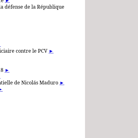
nce
►
 la défense de la République
►
ciaire contre le PCV
►
18
►
►
ntielle de Nicolás Maduro
►
►