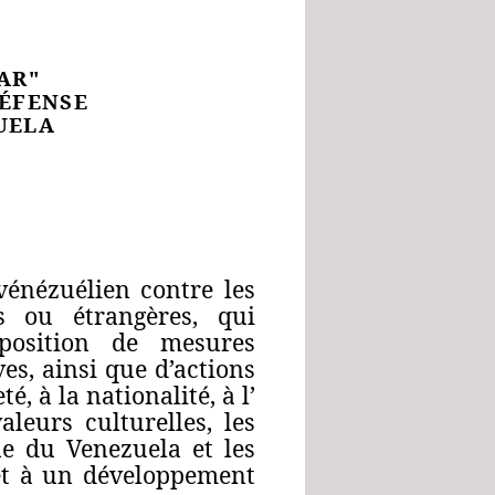
AR"
DÉFENSE
UELA
vénézuélien contre les
s ou étrangères, qui
mposition de mesures
ves, ainsi que d’actions
é, à la nationalité, à l’
valeurs culturelles, les
ne du Venezuela et les
 et à un développement