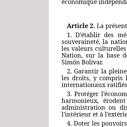
économique indépenda
Article 2.
La présente
1. D’établir des m
souveraineté, la nation
les valeurs culturelles
Nation, sur la base d
Simón Bolívar.
2. Garantir la plei
les droits, y compris 
internationaux ratifié
3. Protéger l’écono
harmonieux, érodent
administration ou di
l’intérieur et à l’extér
4. Doter les pouvoir