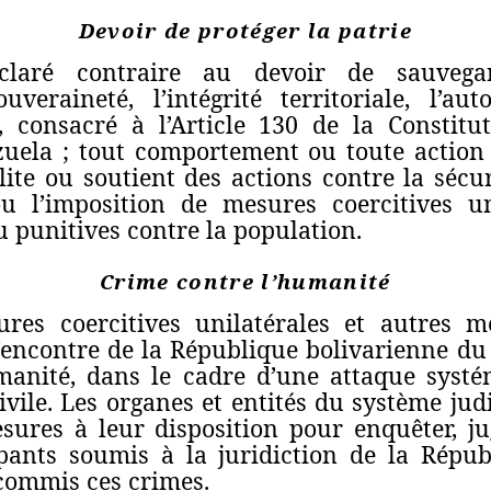
Devoir de protéger la patrie
laré contraire au devoir de sauvega
uveraineté, l’intégrité territoriale, l’au
, consacré à l’Article 130 de la Constit
uela ; tout comportement ou toute action
ilite ou soutient des actions contre la sécu
u l’imposition de mesures coercitives uni
u punitives contre la population.
Crime contre l’humanité
es coercitives unilatérales et autres me
l’encontre de la République bolivarienne du
anité, dans le cadre d’une attaque systé
ivile. Les organes et entités du système judi
sures à leur disposition pour enquêter, ju
ipants soumis à la juridiction de la Répu
commis ces crimes.