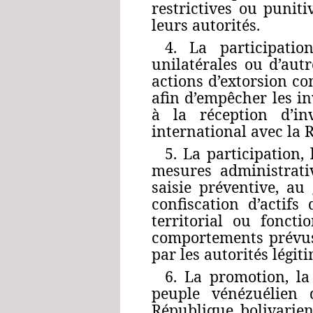
restrictives ou punit
leurs autorités.
4. La participatio
unilatérales ou d’aut
actions d’extorsion co
afin d’empêcher les in
à la réception d’in
international avec la
5. La participation,
mesures administrativ
saisie préventive, au
confiscation d’actifs
territorial ou fonct
comportements prévus 
par les autorités légi
6. La promotion, la
peuple vénézuélien q
République bolivarien