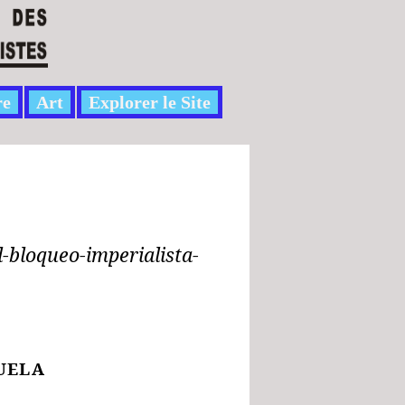
re
Art
Explorer le Site
l-bloqueo-imperialista-
UELA