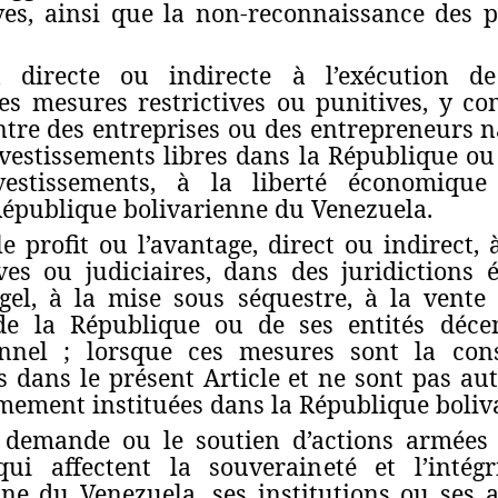
ives, ainsi que la non-reconnaissance des 
n directe ou indirecte à l’exécution de
res mesures restrictives ou punitives, y co
ntre des entreprises ou des entrepreneurs 
vestissements libres dans la République ou
vestissements, à la liberté économique
 République bolivarienne du Venezuela.
 le profit ou l’avantage, direct ou indirect
es ou judiciaires, dans des juridictions é
 gel, à la mise sous séquestre, à la vent
 de la République ou de ses entités déce
ionnel ; lorsque ces mesures sont la co
dans le présent Article et ne sont pas au
timement instituées dans la République boli
 demande ou le soutien d’actions armées 
ui affectent la souveraineté et l’intégri
ne du Venezuela, ses institutions ou ses au