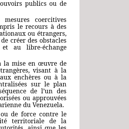
pouvoirs publics ou de
 mesures coercitives
mpris le recours à des
nationaux ou étrangers,
 de créer des obstacles
 et au libre-échange
, à la mise en œuvre de
trangères, visant à la
e aux enchères ou à la
ntralisées sur le plan
nséquence de l’un des
torisées ou approuvées
varienne du Venezuela.
ou de force contre le
té territoriale de la
torités, ainsi que les