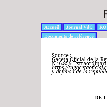
Accueil
Journal VdC
RO
Documents de référence
Source :
Gaceta Oficial de la R
Nº 6.859 Extraordinar
https://tugacetaoficial
y-defensa-de-la-republi
DE 