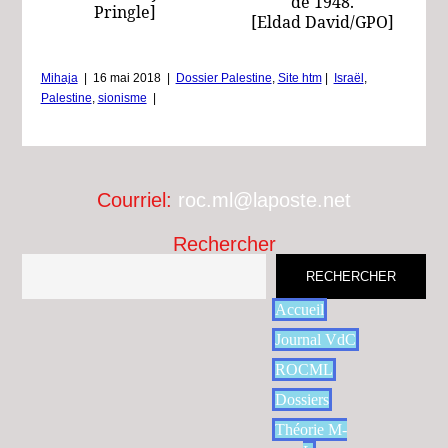
de 1948.
Pringle]
[Eldad David/GPO]
Mihaja
|
16 mai 2018
|
Dossier Palestine
,
Site htm
|
Israël
,
Palestine
,
sionisme
|
Courriel:
roc.ml@laposte.net
Rechercher
RECHERCHER
Accueil
Journal VdC
ROCML
Dossiers
Théorie M-