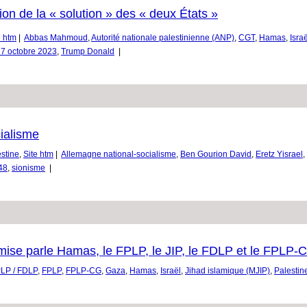
ion de la « solution » des « deux États »
e htm
|
Abbas Mahmoud
,
Autorité nationale palestinienne (ANP)
,
CGT
,
Hamas
,
Israë
 7 octobre 2023
,
Trump Donald
|
cialisme
stine
,
Site htm
|
Allemagne national-socialisme
,
Ben Gourion David
,
Eretz Yisrael
,
48
,
sionisme
|
ise parle Hamas, le FPLP, le JIP, le FDLP et le FPLP-
LP / FDLP
,
FPLP
,
FPLP-CG
,
Gaza
,
Hamas
,
Israël
,
Jihad islamique (MJIP)
,
Palestin