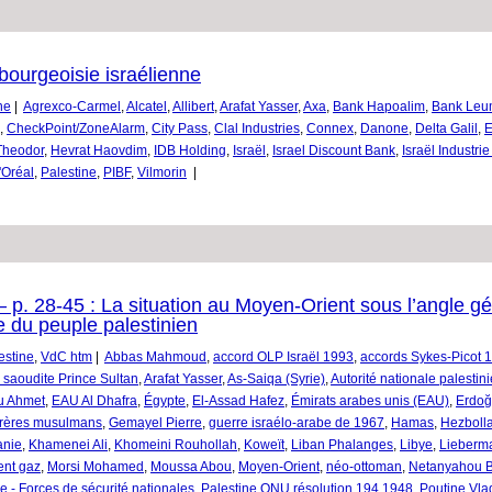
bourgeoisie israélienne
ne
|
Agrexco-Carmel
,
Alcatel
,
Allibert
,
Arafat Yasser
,
Axa
,
Bank Hapoalim
,
Bank Leum
,
CheckPoint/ZoneAlarm
,
City Pass
,
Clal Industries
,
Connex
,
Danone
,
Delta Galil
,
E
Theodor
,
Hevrat Haovdim
,
IDB Holding
,
Israël
,
Israel Discount Bank
,
Israël Industri
'Oréal
,
Palestine
,
PIBF
,
Vilmorin
|
p. 28-45 : La situation au Moyen-Orient sous l’angle gé
te du peuple palestinien
estine
,
VdC htm
|
Abbas Mahmoud
,
accord OLP Israël 1993
,
accords Sykes-Picot 
 saoudite Prince Sultan
,
Arafat Yasser
,
As-Saiqa (Syrie)
,
Autorité nationale palesti
u Ahmet
,
EAU Al Dhafra
,
Égypte
,
El-Assad Hafez
,
Émirats arabes unis (EAU)
,
Erdoğ
rères musulmans
,
Gemayel Pierre
,
guerre israélo-arabe de 1967
,
Hamas
,
Hezboll
anie
,
Khamenei Ali
,
Khomeini Rouhollah
,
Koweït
,
Liban Phalanges
,
Libye
,
Lieberma
ent gaz
,
Morsi Mohamed
,
Moussa Abou
,
Moyen-Orient
,
néo-ottoman
,
Netanyahou 
e - Forces de sécurité nationales
,
Palestine ONU résolution 194 1948
,
Poutine Vla