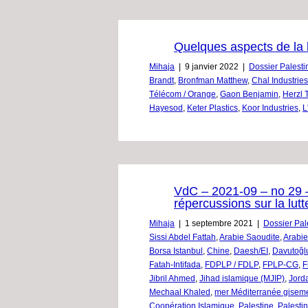
Quelques aspects de la 
Mihaja
|
9 janvier 2022
|
Dossier Palesti
Brandt
,
Bronfman Matthew
,
Chal Industries
Télécom / Orange
,
Gaon Benjamin
,
Herzl 
Hayesod
,
Keter Plastics
,
Koor Industries
,
L
VdC – 2021-09 – no 29 – 
répercussions sur la lut
Mihaja
|
1 septembre 2021
|
Dossier Pal
Sissi Abdel Fattah
,
Arabie Saoudite
,
Arabie
Borsa Istanbul
,
Chine
,
Daesh/EI
,
Davutoğl
Fatah-Intifada
,
FDPLP / FDLP
,
FPLP-CG
,
F
Jibril Ahmed
,
Jihad islamique (MJIP)
,
Jord
Mechaal Khaled
,
mer Méditerranée gisem
Coopération Islamique
,
Palestine
,
Palestin