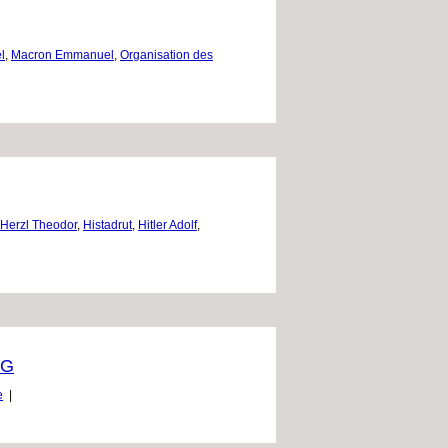
l
,
Macron Emmanuel
,
Organisation des
Herzl Theodor
,
Histadrut
,
Hitler Adolf
,
CG
e
|