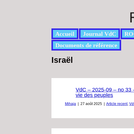
Accueil
Journal VdC
RO
Documents de référence
Israël
VdC – 2025-09 – no 33 – 
vie des peuples
Mihaja
|
27 août 2025
|
Article recent
,
Vd