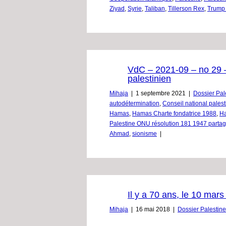
Ziyad
,
Syrie
,
Taliban
,
Tillerson Rex
,
Trump
VdC – 2021-09 – no 29 –
palestinien
Mihaja
|
1 septembre 2021
|
Dossier Pal
autodétermination
,
Conseil national palest
Hamas
,
Hamas Charte fondatrice 1988
,
Ha
Palestine ONU résolution 181 1947 parta
Ahmad
,
sionisme
|
Il y a 70 ans, le 10 mars
Mihaja
|
16 mai 2018
|
Dossier Palestine