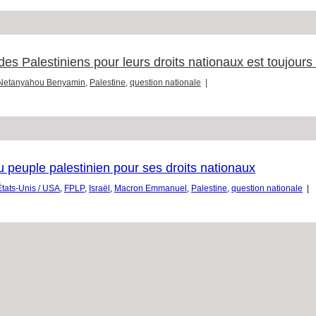
es Palestiniens pour leurs droits nationaux est toujours 
Netanyahou Benyamin
,
Palestine
,
question nationale
|
du peuple palestinien pour ses droits nationaux
États-Unis / USA
,
FPLP
,
Israël
,
Macron Emmanuel
,
Palestine
,
question nationale
|