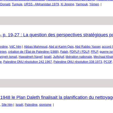
 Donald
,
Turquie
,
URSS - Afghanistan 1979
,
Xi Jinping
,
Yarmouk
,
Yémen
|
 p. 19-27 : La question des perspectives stratégiques po
estine
,
VdC htm
|
Abbas Mahmoud
,
Abd al-Karim Qais
,
Abd Rabbo Yasser
,
accord 
inien
,
création de l’État de Palestine (1988)
,
Fatah
,
FDPLP / FDLP
,
FPLP
,
guerre is
niyeh Ismail
,
Hawatmeh Nayef
,
Israël
,
Juifs/juif
,
libération nationale
,
Mechaal Khal
ge
,
Palestine ONU résolution 242 1967
,
Palestine ONU résolution 338 1973
,
PCOF
 1948 le Plan Daleth finalisait la planification du nettoya
,
Site htm
|
Israël
,
Palestine
,
sionisme
|