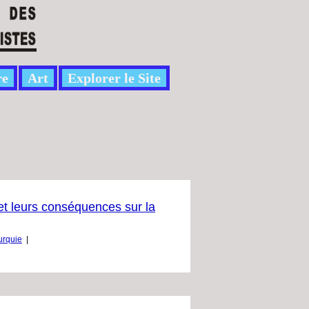
re
Art
Explorer le Site
et leurs conséquences sur la
urquie
|