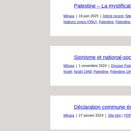
Palestine – La mystificat
Mihaja
|
16 juin 2025
|
Article recent
,
Sit
Nations Unies (ONU)
,
Palestine
,
Palestine
Sionisme et national-so
Mihaja
|
1 novembre 2024
|
Dossier Pale
Israël
,
Israël 1948
,
Palestine
,
Palestine 19
Déclaration commune ém
Mihaja
|
27 janvier 2024
|
Site htm
|
FDP