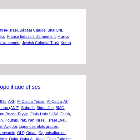
i le-Israel
,
Bébéar Claude
,
Bnai Brit
,
lco
,
France Industrie d'armement
,
France
e d'armement
,
Jewish Colonial Trust
,
Keren
opolitique et ses
1916
,
AKP
,
Al-Otaiba Yousef
,
Al-Qaïda
,
Al-
nienne (ANP)
,
Bahreïn
,
Biden Joe
,
BMC
,
an Recep Tayyip
,
États-Unis / USA
,
Fatah
,
ah
,
Houthis
,
Irak
,
Iran
,
Israël
,
Israël 1948
,
n Avigdor
,
Ligue des États arabes
,
Benyamin
,
OLP
,
Oman
,
Organisation de
dimir
,
Qatar
,
Qatar Al Udeid
,
Qatar Tariq bin