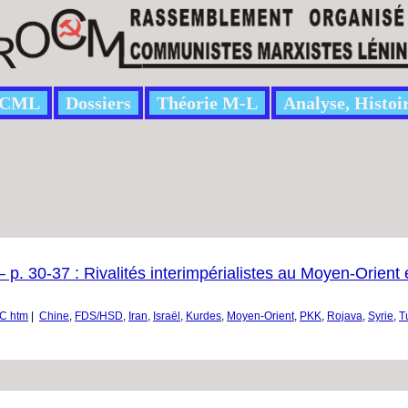
CML
Dossiers
Théorie M-L
Analyse, Histoi
p. 30-37 : Rivalités interimpérialistes au Moyen-Orient 
C htm
|
Chine
,
FDS/HSD
,
Iran
,
Israël
,
Kurdes
,
Moyen-Orient
,
PKK
,
Rojava
,
Syrie
,
T