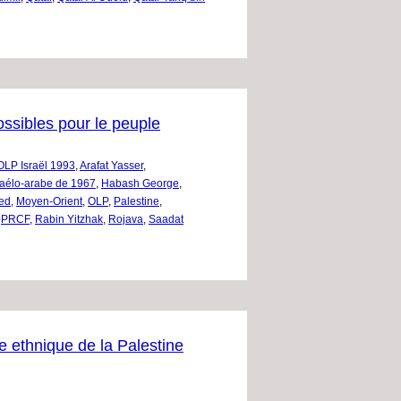
ssibles pour le peuple
OLP Israël 1993
,
Arafat Yasser
,
raélo-arabe de 1967
,
Habash George
,
ed
,
Moyen-Orient
,
OLP
,
Palestine
,
,
PRCF
,
Rabin Yitzhak
,
Rojava
,
Saadat
ge ethnique de la Palestine