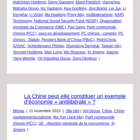
Hutchison Holdings
,
Deng Xiaoping
,
Ebert Friedrich
,
Hangzhou
Wahaha Group
,
Hu Yaobang
,
Hua Guofeng
,
Jing Brand
,
Lei Jun
,
Li
Denghai
,
Li Victor
,
Ma Huateng (Pony Ma)
,
multilateralisme
,
NARI
Technology
,
National Social Security Fund (NSSF)
,
Organisation
mondiale du Commerce (OMC)
,
Pan Gang
,
Parti communiste
chinois (PCC)
,
pays en développement
,
PC chinois - congrès
,
PC
chinois - Statuts
,
People's Bank of China (PBoC)
,
PetroChina
,
SASAC
,
Scheidemann Philipp
,
Shandong Denghai
,
Taïwan (ile)
,
Tencent Holdings
,
Wan Long
,
Wu Shaoxun
,
Xi Jinping
,
Xiaomi
,
Yang Weimin
,
Yili Industrial Group
,
Zong Qinghou
|
La Chine peut elle constituer un exemple
d’économie « antilibérale » ?
Mihaja
|
11 novembre 2022
|
Site htm
|
Ant Group
,
Chine
,
Chine
capitalisme/socialisme
,
Ma Yun (Jack Ma)
,
Parti communiste
chinois (PCC)
,
UE - direction générale de la concurrence
,
Xi
Jinping
|