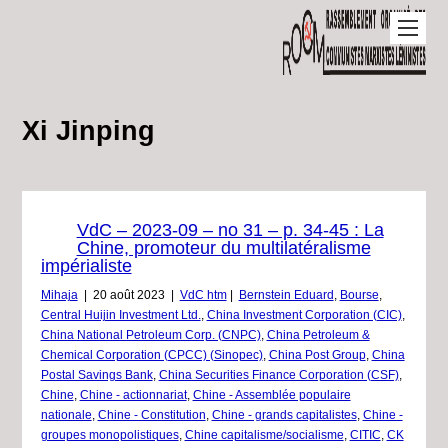
Xi Jinping
VdC – 2023-09 – no 31 – p. 34-45 : La
Chine, promoteur du multilatéralisme
impérialiste
Mihaja
|
20 août 2023
|
VdC htm
|
Bernstein Eduard
,
Bourse
,
Central Huijin Investment Ltd.
,
China Investment Corporation (CIC)
,
China National Petroleum Corp. (CNPC)
,
China Petroleum &
Chemical Corporation (CPCC) (Sinopec)
,
China Post Group
,
China
Postal Savings Bank
,
China Securities Finance Corporation (CSF)
,
Chine
,
Chine - actionnariat
,
Chine - Assemblée populaire
nationale
,
Chine - Constitution
,
Chine - grands capitalistes
,
Chine -
groupes monopolistiques
,
Chine capitalisme/socialisme
,
CITIC
,
CK