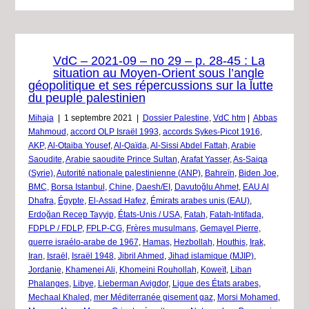
VdC – 2021-09 – no 29 – p. 28-45 : La
situation au Moyen-Orient sous l’angle
géopolitique et ses répercussions sur la lutte
du peuple palestinien
Mihaja
|
1 septembre 2021
|
Dossier Palestine
,
VdC htm
|
Abbas
Mahmoud
,
accord OLP Israël 1993
,
accords Sykes-Picot 1916
,
AKP
,
Al-Otaiba Yousef
,
Al-Qaïda
,
Al-Sissi Abdel Fattah
,
Arabie
Saoudite
,
Arabie saoudite Prince Sultan
,
Arafat Yasser
,
As-Saiqa
(Syrie)
,
Autorité nationale palestinienne (ANP)
,
Bahreïn
,
Biden Joe
,
BMC
,
Borsa Istanbul
,
Chine
,
Daesh/EI
,
Davutoğlu Ahmet
,
EAU Al
Dhafra
,
Égypte
,
El-Assad Hafez
,
Émirats arabes unis (EAU)
,
Erdoğan Recep Tayyip
,
États-Unis / USA
,
Fatah
,
Fatah-Intifada
,
FDPLP / FDLP
,
FPLP-CG
,
Frères musulmans
,
Gemayel Pierre
,
guerre israélo-arabe de 1967
,
Hamas
,
Hezbollah
,
Houthis
,
Irak
,
Iran
,
Israël
,
Israël 1948
,
Jibril Ahmed
,
Jihad islamique (MJIP)
,
Jordanie
,
Khamenei Ali
,
Khomeini Rouhollah
,
Koweït
,
Liban
Phalanges
,
Libye
,
Lieberman Avigdor
,
Ligue des États arabes
,
Mechaal Khaled
,
mer Méditerranée gisement gaz
,
Morsi Mohamed
,