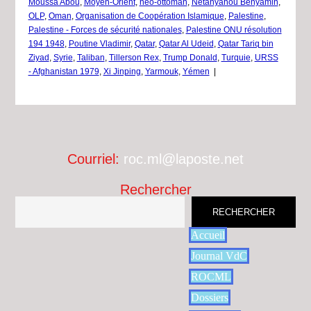
Moussa Abou
,
Moyen-Orient
,
néo-ottoman
,
Netanyahou Benyamin
,
OLP
,
Oman
,
Organisation de Coopération Islamique
,
Palestine
,
Palestine - Forces de sécurité nationales
,
Palestine ONU résolution
194 1948
,
Poutine Vladimir
,
Qatar
,
Qatar Al Udeid
,
Qatar Tariq bin
Ziyad
,
Syrie
,
Taliban
,
Tillerson Rex
,
Trump Donald
,
Turquie
,
URSS
- Afghanistan 1979
,
Xi Jinping
,
Yarmouk
,
Yémen
|
Courriel:
roc.ml@laposte.net
Rechercher
RECHERCHER
Accueil
Journal VdC
ROCML
Dossiers