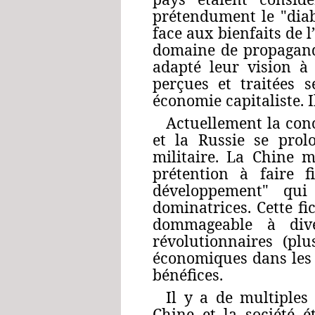
prétendument le "diab
face aux bienfaits de 
domaine de propagande
adapté leur vision à 
perçues et traitées s
économie capitaliste. 
Actuellement la conc
et la Russie se prol
militaire. La Chine 
prétention à faire 
développement" qui 
dominatrices. Cette fi
dommageable à dive
révolutionnaires (pl
économiques dans les p
bénéfices.
Il y a de multiples
Chine et la société é