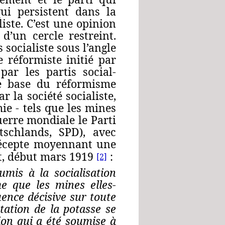
ui persistent dans la
iste. C’est une opinion
d’un cercle restreint.
 socialiste sous l’angle
 réformiste initié par
ar les partis social-
e base du réformisme
r la société socialiste,
ie ‑ tels que les mines
Guerre mondiale le Parti
tschlands, SPD
), avec
récepte moyennant une
t, début mars 1919
:
[2]
mis à la socialisation
me que les mines elles-
uence décisive sur toute
itation de la potasse se
tion qui a été soumise à