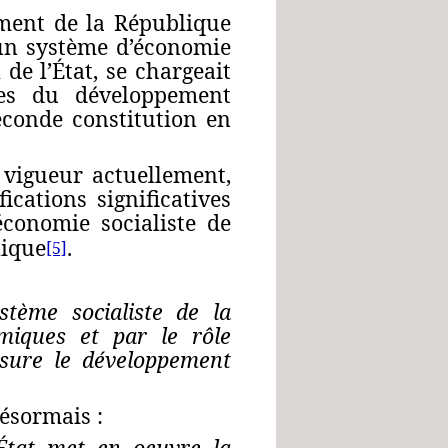
ement de la République
 un système d’économie
de l’État, se chargeait
ines du développement
conde constitution en
 vigueur actuellement,
ications significatives
économie socialiste de
lique
.
[5]
stème socialiste de la
nomiques et par
le rôle
assure
le développement
ésormais :
’État met en oeuvre la