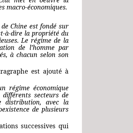
ôles macro-économiques
.
e de Chine est
fondé sur
st-à-dire la propriété du
rieuses. Le régime de la
itation de l’homme par
tés, à chacun selon son
agraphe est ajouté à
e un régime économique
t
différents secteurs de
 distribution, avec la
oexistence de plusieurs
cations successives qui