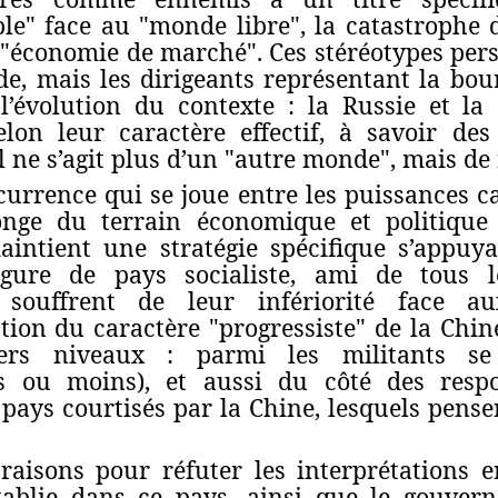
le" face au "monde libre", la catastrophe d
l’"économie de marché". Ces stéréotypes pers
, mais les dirigeants représentant la bourg
l’évolution du contexte : la Russie et l
elon leur caractère effectif, à savoir de
Il ne s’agit plus d’un "autre monde", mais de
urrence qui se joue entre les puissances ca
onge du terrain économique et politique 
maintient une stratégie spécifique s’appu
figure de pays socialiste, ami de tous 
souffrent de leur infériorité face au
ction du caractère "progressiste" de la Chi
rs niveaux : parmi les militants s
us ou moins), et aussi du côté des respo
ays courtisés par la Chine, lesquels pense
 raisons pour réfuter les interprétations 
tablie dans ce pays, ainsi que le gouver