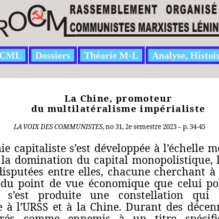
CML
Dossiers
Théorie M-L
Analyse, Histoi
La Chine, promoteur
du multilatéralisme impérialiste
LA
VOIX DES COMMUNISTES
, no 31, 2e semestre 2023 – p. 34-45
e capitaliste s’est développée à l’échelle
la domination du capital monopolistique, 
disputées entre elles, chacune cherchant à
u point de vue économique que celui poli
s’est produite une constellation qui 
te à l’URSS et à la Chine. Durant des déce
érés comme ennemis à un titre spécifiq