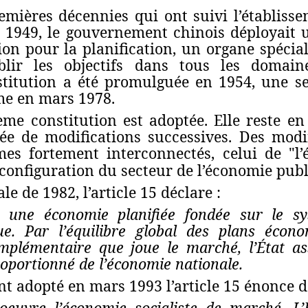
remières décennies qui ont suivi l’établiss
 1949, le gouvernement chinois déployait
on pour la planification, un organe spécial 
ablir les objectifs dans tous les doma
titution a été promulguée en 1954, une se
me en mars 1978.
me constitution est adoptée. Elle reste en
tée de modifications successives. Des modif
s fortement interconnectés, celui de "l’
 configuration du secteur de l’économie pub
le de 1982, l’article 15 déclare :
ue
une économie planifiée fondée sur le sy
ue
. Par l’équilibre global des plans éco
omplémentaire que joue le marché
, l’État 
oportionné
de l’économie nationale.
 adopté en mars 1993 l’article 15 énonce d
 oeuvre
l’économie socialiste de marché
. L