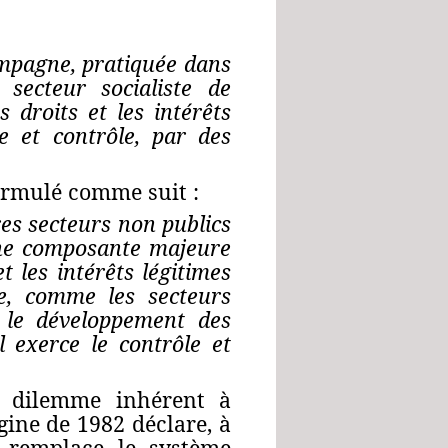
campagne,
pratiquée dans
ecteur socialiste de
s droits et les intérêts
de et contrôle, par des
ormulé comme suit :
res secteurs non publics
ne composante majeure
t les intérêts légitimes
ue, comme les secteurs
te le développement
des
l exerce le contrôle et
le dilemme inhérent à
igine de 1982 déclare, à
ue remplace le système