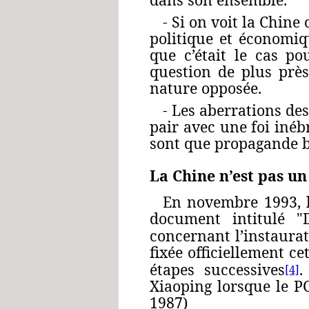
‑ Si on voit la Chin
politique et économiq
que c’était le cas po
question de plus près
nature opposée.
‑ Les aberrations de
pair avec une foi inébr
sont que propagande b
La Chine n’est pas un
En novembre 1993, l
document intitulé "
concernant l’instaura
fixée officiellement c
étapes successives
.
[4]
Xiaoping lorsque le P
1987)