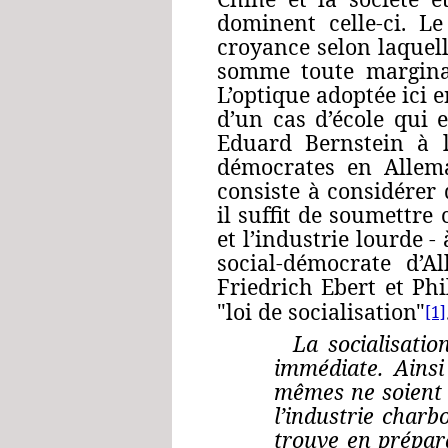
dominent celle‑ci. L
croyance selon laquell
somme toute marginale
L’optique adoptée ici e
d’un cas d’école qui 
Eduard Bernstein
à l
démocrates en Allem
consiste à considérer q
il suffit de soumettre
et l’industrie lourde ‑
social-démocrate d’A
Friedrich Ebert
et
Phi
"loi de socialisation"
[1]
La socialisati
immédiate. Ainsi
mêmes ne soient s
l’industrie charb
trouve en prépara