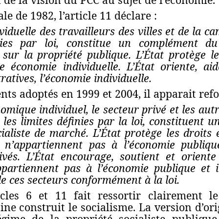
le de 1982, l’article 11 déclare :
viduelle des travailleurs des villes et de la 
ies par loi,
constitue un complément du s
 sur la propriété publique.
L’État protège le
te économie individuelle. L’État oriente, ai
ratives,
l’économie individuelle
.
ts adoptés en 1999 et 2004, il apparait ref
omique individuel, le secteur privé et les aut
les limites définies par la loi,
constituent u
ialiste de marché.
L’État protège les droits e
i n’appartiennent pas à l’économie publiq
ivés
. L’État encourage, soutient et orien
ppartiennent pas à l’économie publique
et i
de ces secteurs conformément à la loi.
icles 6 et 11 fait ressortir clairement 
ine construit le socialisme. La version d’or
régime de la propriété socialiste publiq