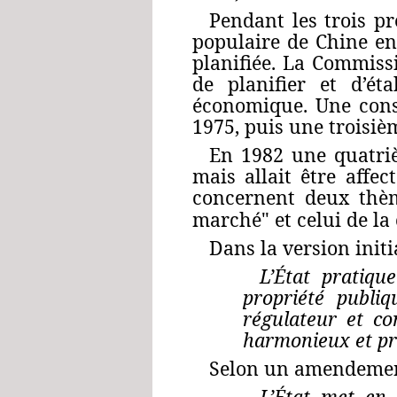
Pendant les trois p
populaire de Chine en
planifiée. La Commissi
de planifier et d’ét
économique. Une cons
1975, puis une troisiè
En 1982 une quatriè
mais allait être affec
concernent deux thème
marché" et celui de la
Dans la version initia
L’État pratiq
propriété publiq
régulateur et c
harmonieux et pr
Selon un amendement
L’État met en