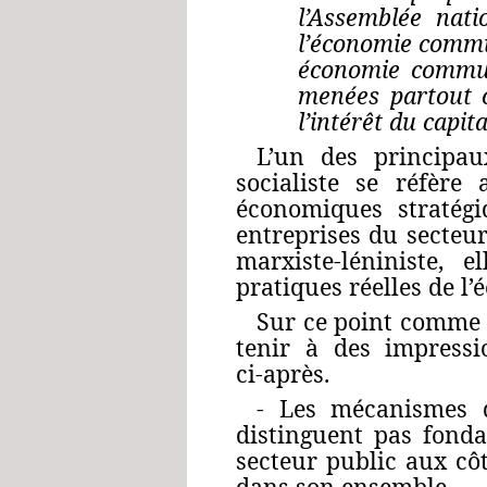
l’Assemblée nati
l’économie commu
économie communa
menées partout c
l’intérêt du capit
L’un des principa
socialiste se réfère
économiques stratégi
entreprises du secteur
marxiste-léniniste, 
pratiques réelles de l
Sur ce point comme s
tenir à des impressi
ci‑après.
‑ Les mécanismes q
distinguent pas fonda
secteur public aux cô
dans son ensemble.