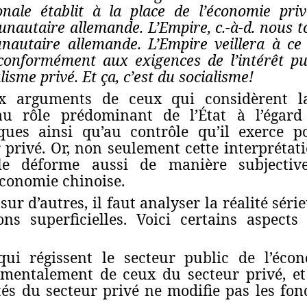
onale établit à la place de l’économie priv
nautaire allemande. L’Empire, c.‑à‑d. nous t
utaire allemande. L’Empire veillera à ce q
onformément aux exigences de l’intérêt pub
alisme privé. Et ça, c’est du socialisme!
ux arguments de ceux qui considèrent 
 au rôle prédominant de l’État à l’égard
ques ainsi qu’au contrôle qu’il exerce po
 privé. Or, non seulement cette interprétat
elle déforme aussi de manière subjective
’économie chinoise.
ur d’autres, il faut analyser la réalité séri
ons superficielles. Voici certains aspect
ui régissent le secteur public de l’éco
mentalement de ceux du secteur privé, et
tés du secteur privé ne modifie pas les fo