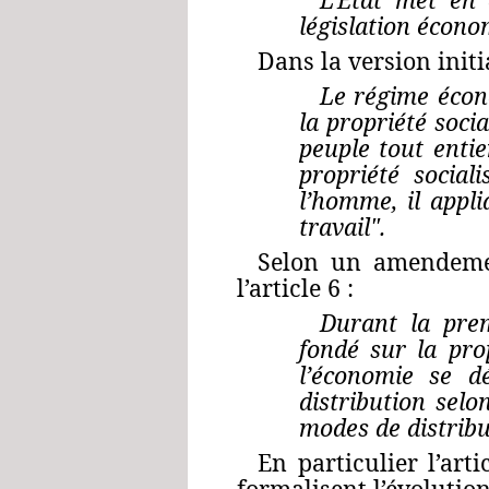
législation économ
Dans la version initia
Le régime écon
la propriété soci
peuple tout entie
propriété social
l’homme, il appl
travail".
Selon un amendeme
l’article 6 :
Durant la prem
fondé sur la pr
l’économie se d
distribution sel
modes de distribu
En particulier l’art
formalisent l’évolution