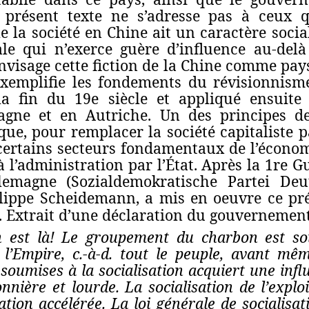
e présent texte ne s’adresse pas à ceux q
e la société en Chine ait un caractère social
 qui n’exerce guère d’influence au‑delà 
nvisage cette fiction de la Chine comme pays
exemplifie les fondements du révisionnisme
a fin du 19e siècle et appliqué ensuite p
agne et en Autriche. Un des principes d
ue, pour remplacer la société capitaliste pa
 certains secteurs fondamentaux de l’économ
 à l’administration par l’État. Après la 1re 
llemagne (
Sozialdemokratische Partei Deu
lippe Scheidemann
, a mis en oeuvre ce p
. Extrait d’une déclaration du gouvernemen
on est là! Le groupement du charbon est sou
 l’Empire, c.‑à‑d. tout le peuple, avant mê
oumises à la socialisation acquiert une infl
onnière et lourde. La socialisation de l’explo
tion accélérée. La loi générale de socialisa