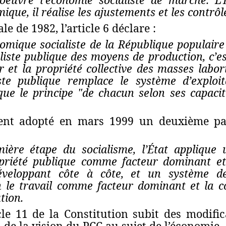
ique, il réalise
les ajustements et les contr
le de 1982, l’article 6 déclare :
omique socialiste de la République populair
aliste publique des moyens de production
, c’e
r et la propriété collective des masses labo
iste publique remplace le système d’explo
ique le principe "de chacun selon ses capaci
nt adopté en mars 1999 un deuxième par
ière étape du socialisme, l’État appliqu
opriété publique comme facteur dominant e
éveloppant côte à côte
, et un système de
on le travail comme facteur dominant et
la c
tion
.
icle 11 de la Constitution subit des modifi
 de la vision du PCC au sujet de l’économie.