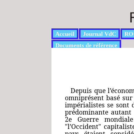
Accueil
Journal VdC
RO
Documents de référence
Depuis que l’économi
omniprésent basé sur 
impérialistes se sont 
prédominante autant d
2e Guerre mondiale 
"l’Occident" capitalis
pays étaient consid