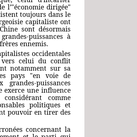
e l’"économie dirigée"
istent toujours dans le
eoisie capitaliste ont
a Chine sont désormais
s grandes-puissances à
 frères ennemis.
pitalistes occidentales
vers celui du conflit
yant notamment sur sa
les pays "en voie de
x grandes-puissances
ne exerce une influence
e considérant comme
nsables politiques et
nt pouvoir en tirer des
erronées concernant la
nement et le parti qui