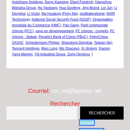
Hutchison Holdings
,
Deng Xiaoping
,
Ebert Friedrich
,
Hangzhou
Wahaha Group
,
Hu Yaobang
,
Hua Guofeng
,
Jing Brand
,
Lei Jun
,
Li
Denghai
,
Li Victor
,
Ma Huateng (Pony Ma)
,
multilateralisme
,
NARI
Technology
,
National Social Security Fund (NSSF)
,
Organisation
mondiale du Commerce (OMC)
,
Pan Gang
,
Parti communiste
chinois (PCC)
,
pays en développement
,
PC chinois - congrès
,
PC
chinois - Statuts
,
People's Bank of China (PBoC)
,
PetroChina
,
SASAC
,
Scheidemann Philipp
,
Shandong Denghai
,
Taïwan (ile)
,
Tencent Holdings
,
Wan Long
,
Wu Shaoxun
,
Xi Jinping
,
Xiaomi
,
Yang Weimin
,
Yili Industrial Group
,
Zong Qinghou
|
Courriel:
roc.ml@laposte.net
Rechercher
RECHERCHER
Accueil