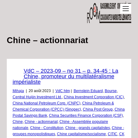
Chine – actionnariat
VdC – 2023-09 – no 31 – p. 34-45 : La
Chine, promoteur du multilatéralisme
impérialiste
Mihaja
|
20 août 2023
|
VdC htm
|
Bernstein Eduard
,
Bourse
,
Central Huijin Investment Ltd.
,
China Investment Corporation (CIC)
,
China National Petroleum Corp. (CNPC)
,
China Petroleum &
Chemical Corporation (CPCC) (Sinopec)
,
China Post Group
,
China
Postal Savings Bank
,
China Securities Finance Corporation (CSF)
,
Chine
,
Chine - actionnariat
,
Chine - Assemblée populaire
nationale
,
Chine - Constitution
,
Chine - grands capitalistes
,
Chine -
groupes monopolistiques
,
Chine capitalisme/socialisme
,
CITIC
,
CK