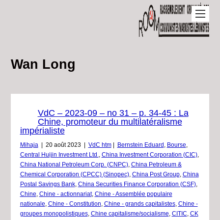
Wan Long
VdC – 2023-09 – no 31 – p. 34-45 : La
Chine, promoteur du multilatéralisme
impérialiste
Mihaja
|
20 août 2023
|
VdC htm
|
Bernstein Eduard
,
Bourse
,
Central Huijin Investment Ltd.
,
China Investment Corporation (CIC)
,
China National Petroleum Corp. (CNPC)
,
China Petroleum &
Chemical Corporation (CPCC) (Sinopec)
,
China Post Group
,
China
Postal Savings Bank
,
China Securities Finance Corporation (CSF)
,
Chine
,
Chine - actionnariat
,
Chine - Assemblée populaire
nationale
,
Chine - Constitution
,
Chine - grands capitalistes
,
Chine -
groupes monopolistiques
,
Chine capitalisme/socialisme
,
CITIC
,
CK