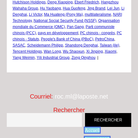
Hutchison Holdings
,
Deng Xiaoping
,
Ebert Friedrich
,
Hangzhou
Wahaha Group
,
Hu Yaobang
,
Hua Guofeng
,
Jing Brand
,
Lei Jun
,
Li
Denghai
,
Li Victor
,
Ma Huateng (Pony Ma)
,
multilateralisme
,
NARI
Technology
,
National Social Security Fund (NSSF)
,
Organisation
mondiale du Commerce (OMC)
,
Pan Gang
,
Parti communiste
chinois (PCC)
,
pays en développement
,
PC chinois - congrès
,
PC
chinois - Statuts
,
People's Bank of China (PBoC)
,
PetroChina
,
SASAC
,
Scheidemann Philipp
,
Shandong Denghai
,
Taïwan (ile)
,
Tencent Holdings
,
Wan Long
,
Wu Shaoxun
,
Xi Jinping
,
Xiaomi
,
Yang Weimin
,
Yili Industrial Group
,
Zong Qinghou
|
Courriel:
roc.ml@laposte.net
Rechercher
RECHERCHER
Accueil