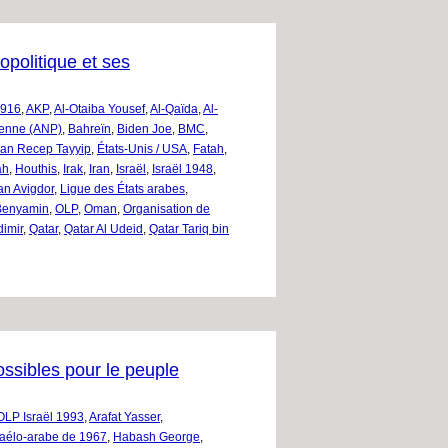
opolitique et ses
1916
,
AKP
,
Al-Otaiba Yousef
,
Al-Qaïda
,
Al-
nienne (ANP)
,
Bahreïn
,
Biden Joe
,
BMC
,
an Recep Tayyip
,
États-Unis / USA
,
Fatah
,
ah
,
Houthis
,
Irak
,
Iran
,
Israël
,
Israël 1948
,
n Avigdor
,
Ligue des États arabes
,
Benyamin
,
OLP
,
Oman
,
Organisation de
dimir
,
Qatar
,
Qatar Al Udeid
,
Qatar Tariq bin
ssibles pour le peuple
OLP Israël 1993
,
Arafat Yasser
,
raélo-arabe de 1967
,
Habash George
,