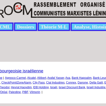
CML
Dossiers
Théorie M-L
Analyse, Histoi
bourgeoisie israélienne
ne
|
Agrexco-Carmel
,
Alcatel
,
Allibert
,
Arafat Yasser
,
Axa
,
Bank Hapoalim
,
Bank Leum
,
CheckPoint/ZoneAlarm
,
City Pass
,
Clal Industries
,
Connex
,
Danone
,
Delta Galil
,
E
Theodor
,
Hevrat Haovdim
,
IDB Holding
,
Israël
,
Israel Discount Bank
,
Israël Industri
'Oréal
,
Palestine
,
PIBF
,
Vilmorin
|