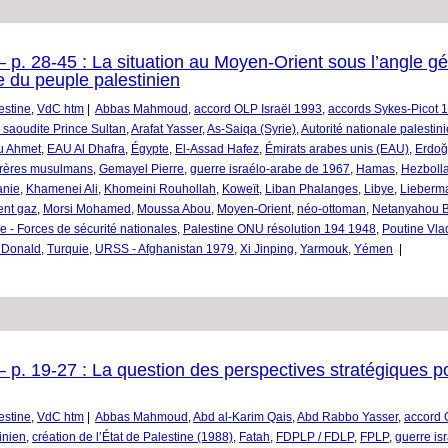
p. 28-45 : La situation au Moyen-Orient sous l’angle gé
te du peuple palestinien
estine
,
VdC htm
|
Abbas Mahmoud
,
accord OLP Israël 1993
,
accords Sykes-Picot 
 saoudite Prince Sultan
,
Arafat Yasser
,
As-Saiqa (Syrie)
,
Autorité nationale palesti
u Ahmet
,
EAU Al Dhafra
,
Égypte
,
El-Assad Hafez
,
Émirats arabes unis (EAU)
,
Erdoğ
rères musulmans
,
Gemayel Pierre
,
guerre israélo-arabe de 1967
,
Hamas
,
Hezboll
anie
,
Khamenei Ali
,
Khomeini Rouhollah
,
Koweït
,
Liban Phalanges
,
Libye
,
Lieberma
ent gaz
,
Morsi Mohamed
,
Moussa Abou
,
Moyen-Orient
,
néo-ottoman
,
Netanyahou 
e - Forces de sécurité nationales
,
Palestine ONU résolution 194 1948
,
Poutine Vla
 Donald
,
Turquie
,
URSS - Afghanistan 1979
,
Xi Jinping
,
Yarmouk
,
Yémen
|
 p. 19-27 : La question des perspectives stratégiques po
estine
,
VdC htm
|
Abbas Mahmoud
,
Abd al-Karim Qais
,
Abd Rabbo Yasser
,
accord 
inien
,
création de l’État de Palestine (1988)
,
Fatah
,
FDPLP / FDLP
,
FPLP
,
guerre is