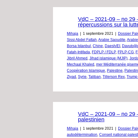
VdC – 2021-09 – no 29 – 
répercussions sur la lut
Mihaja
|
1 septembre 2021
|
Dossier Pal
Sissi Abdel Fattah
,
Arabie Saoudite
,
Arabie
Borsa Istanbul
,
Chine
,
Daesh/EI
,
Davutoğl
Fatah-Intifada
,
FDPLP / FDLP
,
FPLP-CG
,
F
Jibril Ahmed
,
Jihad islamique (MJIP)
,
Jord
Mechaal Khaled
,
mer Méditerranée gisem
Coopération Islamique
,
Palestine
,
Palestin
Ziyad
,
Syrie
,
Taliban
,
Tillerson Rex
,
Trump
VdC – 2021-09 – no 29 –
palestinien
Mihaja
|
1 septembre 2021
|
Dossier Pal
autodétermination
,
Conseil national palest