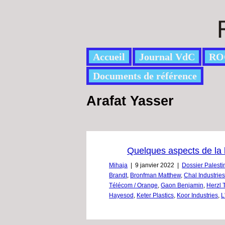
Accueil
Journal VdC
RO
Documents de référence
Arafat Yasser
Quelques aspects de la 
Mihaja
|
9 janvier 2022
|
Dossier Palesti
Brandt
,
Bronfman Matthew
,
Chal Industries
Télécom / Orange
,
Gaon Benjamin
,
Herzl 
Hayesod
,
Keter Plastics
,
Koor Industries
,
L