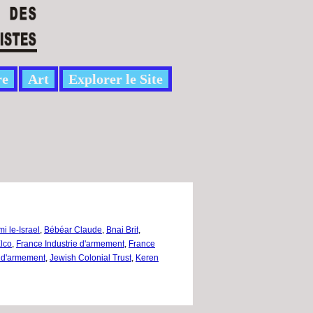
re
Art
Explorer le Site
i le-Israel
,
Bébéar Claude
,
Bnai Brit
,
lco
,
France Industrie d'armement
,
France
e d'armement
,
Jewish Colonial Trust
,
Keren