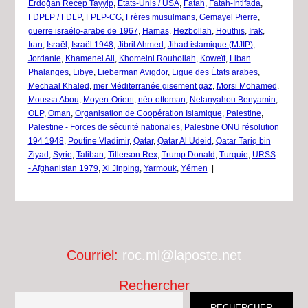
Erdoğan Recep Tayyip
,
États-Unis / USA
,
Fatah
,
Fatah-Intifada
,
FDPLP / FDLP
,
FPLP-CG
,
Frères musulmans
,
Gemayel Pierre
,
guerre israélo-arabe de 1967
,
Hamas
,
Hezbollah
,
Houthis
,
Irak
,
Iran
,
Israël
,
Israël 1948
,
Jibril Ahmed
,
Jihad islamique (MJIP)
,
Jordanie
,
Khamenei Ali
,
Khomeini Rouhollah
,
Koweït
,
Liban
Phalanges
,
Libye
,
Lieberman Avigdor
,
Ligue des États arabes
,
Mechaal Khaled
,
mer Méditerranée gisement gaz
,
Morsi Mohamed
,
Moussa Abou
,
Moyen-Orient
,
néo-ottoman
,
Netanyahou Benyamin
,
OLP
,
Oman
,
Organisation de Coopération Islamique
,
Palestine
,
Palestine - Forces de sécurité nationales
,
Palestine ONU résolution
194 1948
,
Poutine Vladimir
,
Qatar
,
Qatar Al Udeid
,
Qatar Tariq bin
Ziyad
,
Syrie
,
Taliban
,
Tillerson Rex
,
Trump Donald
,
Turquie
,
URSS
- Afghanistan 1979
,
Xi Jinping
,
Yarmouk
,
Yémen
|
Courriel:
roc.ml@laposte.net
Rechercher
RECHERCHER