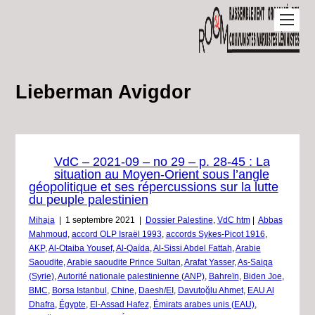
Lieberman Avigdor
VdC – 2021-09 – no 29 – p. 28-45 : La
situation au Moyen-Orient sous l’angle
géopolitique et ses répercussions sur la lutte
du peuple palestinien
Mihaja
|
1 septembre 2021
|
Dossier Palestine
,
VdC htm
|
Abbas
Mahmoud
,
accord OLP Israël 1993
,
accords Sykes-Picot 1916
,
AKP
,
Al-Otaiba Yousef
,
Al-Qaïda
,
Al-Sissi Abdel Fattah
,
Arabie
Saoudite
,
Arabie saoudite Prince Sultan
,
Arafat Yasser
,
As-Saiqa
(Syrie)
,
Autorité nationale palestinienne (ANP)
,
Bahreïn
,
Biden Joe
,
BMC
,
Borsa Istanbul
,
Chine
,
Daesh/EI
,
Davutoğlu Ahmet
,
EAU Al
Dhafra
,
Égypte
,
El-Assad Hafez
,
Émirats arabes unis (EAU)
,