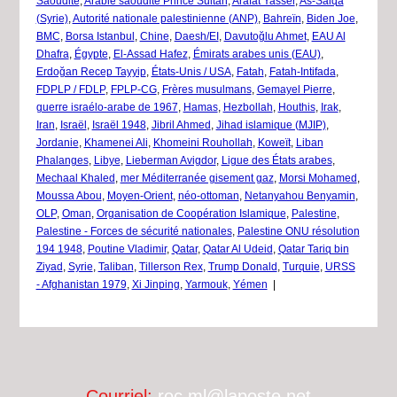
Saoudite
,
Arabie saoudite Prince Sultan
,
Arafat Yasser
,
As-Saiqa
(Syrie)
,
Autorité nationale palestinienne (ANP)
,
Bahreïn
,
Biden Joe
,
BMC
,
Borsa Istanbul
,
Chine
,
Daesh/EI
,
Davutoğlu Ahmet
,
EAU Al
Dhafra
,
Égypte
,
El-Assad Hafez
,
Émirats arabes unis (EAU)
,
Erdoğan Recep Tayyip
,
États-Unis / USA
,
Fatah
,
Fatah-Intifada
,
FDPLP / FDLP
,
FPLP-CG
,
Frères musulmans
,
Gemayel Pierre
,
guerre israélo-arabe de 1967
,
Hamas
,
Hezbollah
,
Houthis
,
Irak
,
Iran
,
Israël
,
Israël 1948
,
Jibril Ahmed
,
Jihad islamique (MJIP)
,
Jordanie
,
Khamenei Ali
,
Khomeini Rouhollah
,
Koweït
,
Liban
Phalanges
,
Libye
,
Lieberman Avigdor
,
Ligue des États arabes
,
Mechaal Khaled
,
mer Méditerranée gisement gaz
,
Morsi Mohamed
,
Moussa Abou
,
Moyen-Orient
,
néo-ottoman
,
Netanyahou Benyamin
,
OLP
,
Oman
,
Organisation de Coopération Islamique
,
Palestine
,
Palestine - Forces de sécurité nationales
,
Palestine ONU résolution
194 1948
,
Poutine Vladimir
,
Qatar
,
Qatar Al Udeid
,
Qatar Tariq bin
Ziyad
,
Syrie
,
Taliban
,
Tillerson Rex
,
Trump Donald
,
Turquie
,
URSS
- Afghanistan 1979
,
Xi Jinping
,
Yarmouk
,
Yémen
|
Courriel:
roc.ml@laposte.net