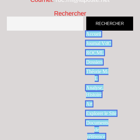
Rechercher
RECHERCHER
Accueil
Journal VdC
ROCML
Dossiers
Théorie M-
L
Analyse,
Histoire
Art
Explorer le Site
Documents
de
référence