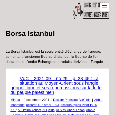
Borsa Istanbul
La Borsa İstanbul est la seule entité d’échange de Turquie,
combinant l’ancienne Bourse d’Istanbul, la Bourse de l’or
d’Istanbul et l’entité Échange de produits dérivés de Turquie.
VdC – 2021-09 – no 29 – p. 28-45 : La
situation au Moyen-Orient sous l’angle
géopolitique et ses répercussions sur la lutte
du peuple palestinien
Mihaja
|
1 septembre 2021
|
Dossier Palestine
,
VdC htm
|
Abbas
Mahmoud
,
accord OLP Israël 1993
,
accords Sykes-Picot 1916
,
AKP
,
Al-Otaiba Yousef
,
Al-Qaïda
,
Al-Sissi Abdel Fattah
,
Arabie