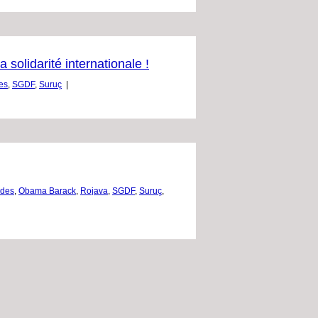
 solidarité internationale !
es
,
SGDF
,
Suruç
|
rdes
,
Obama Barack
,
Rojava
,
SGDF
,
Suruç
,