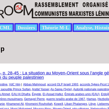
CML
Dossiers
Théorie M-L
Analyse, Histoi
ip
p. 28-45 : La situation au Moyen-Orient sous l’angle gé
te du peuple palestinien
estine
,
VdC htm
|
Abbas Mahmoud
,
accord OLP Israël 1993
,
accords Sykes-Picot 
 saoudite Prince Sultan
,
Arafat Yasser
,
As-Saiqa (Syrie)
,
Autorité nationale palesti
u Ahmet
,
EAU Al Dhafra
,
Égypte
,
El-Assad Hafez
,
Émirats arabes unis (EAU)
,
Erdoğ
rères musulmans
,
Gemayel Pierre
,
guerre israélo-arabe de 1967
,
Hamas
,
Hezboll
anie
,
Khamenei Ali
,
Khomeini Rouhollah
,
Koweït
,
Liban Phalanges
,
Libye
,
Lieberma
ent gaz
,
Morsi Mohamed
,
Moussa Abou
,
Moyen-Orient
,
néo-ottoman
,
Netanyahou 