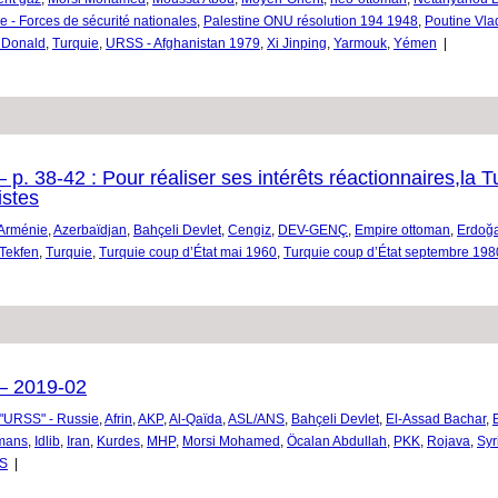
e - Forces de sécurité nationales
,
Palestine ONU résolution 194 1948
,
Poutine Vla
 Donald
,
Turquie
,
URSS - Afghanistan 1979
,
Xi Jinping
,
Yarmouk
,
Yémen
|
p. 38-42 : Pour réaliser ses intérêts réactionnaires,la 
istes
Arménie
,
Azerbaïdjan
,
Bahçeli Devlet
,
Cengiz
,
DEV-GENÇ
,
Empire ottoman
,
Erdoğ
Tekfen
,
Turquie
,
Turquie coup d’État mai 1960
,
Turquie coup d’État septembre 198
 – 2019-02
"URSS" - Russie
,
Afrin
,
AKP
,
Al-Qaïda
,
ASL/ANS
,
Bahçeli Devlet
,
El-Assad Bachar
,
mans
,
Idlib
,
Iran
,
Kurdes
,
MHP
,
Morsi Mohamed
,
Öcalan Abdullah
,
PKK
,
Rojava
,
Syr
S
|