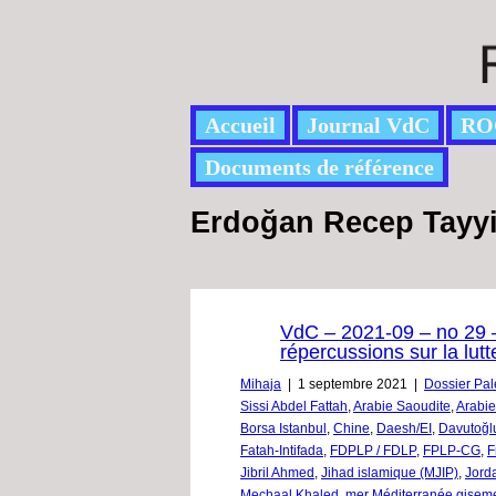
Accueil
Journal VdC
RO
Documents de référence
Erdoğan Recep Tayy
VdC – 2021-09 – no 29 – 
répercussions sur la lut
Mihaja
|
1 septembre 2021
|
Dossier Pal
Sissi Abdel Fattah
,
Arabie Saoudite
,
Arabie
Borsa Istanbul
,
Chine
,
Daesh/EI
,
Davutoğl
Fatah-Intifada
,
FDPLP / FDLP
,
FPLP-CG
,
F
Jibril Ahmed
,
Jihad islamique (MJIP)
,
Jord
Mechaal Khaled
,
mer Méditerranée gisem