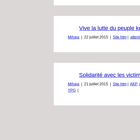
Vive la lutte du peuple k
Mihaja
|
22 juillet 2015
|
Site htm
|
attent
Solidarité avec les vic
Mihaja
|
21 juillet 2015
|
Site htm
|
AKP
,
YPG
|