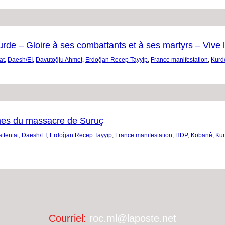
urde – Gloire à ses combattants et à ses martyrs – Vive la
at
,
Daesh/EI
,
Davutoğlu Ahmet
,
Erdoğan Recep Tayyip
,
France manifestation
,
Kurd
times du massacre de Suruç
attentat
,
Daesh/EI
,
Erdoğan Recep Tayyip
,
France manifestation
,
HDP
,
Kobanê
,
Ku
Courriel:
roc.ml@laposte.net