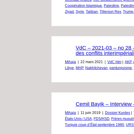
Coopération Islamique
,
Palestine
,
Palestin
Ziyad
,
Syrie
,
Taliban
,
Tillerson Rex
,
Trump
VdC – 2021-03 – no 28 – 
des conflits interimpérial
Mihaja
|
22 mars 2021
|
VdC htm
|
AKP
,
Libye
,
MHP
,
Nakhitchevan
,
panturquisme
,
Cemil Bayik – Interview
Mihaja
|
11 juin 2019
|
Dossier Kurdes
|
États-Unis / USA
,
FDS/HSD
,
Frères musul
Turquie coup d’État septembre 1980
,
URS