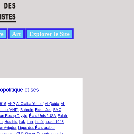
re
Art
Explorer le Site
opolitique et ses
1916
,
AKP
,
Al-Otaiba Yousef
,
Al-Qaïda
,
Al-
nienne (ANP)
,
Bahreïn
,
Biden Joe
,
BMC
,
an Recep Tayyip
,
États-Unis / USA
,
Fatah
,
ah
,
Houthis
,
Irak
,
Iran
,
Israël
,
Israël 1948
,
n Avigdor
,
Ligue des États arabes
,
Benyamin
,
OLP
,
Oman
,
Organisation de