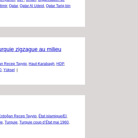
dimir
,
Qatar
,
Qatar Al Udeid
,
Qatar Tariq bin
Turquie zigzague au milieu
an Recep Tayyip
,
Haut-Karabagh
,
HDP
,
0
,
Yüksel
|
Erdoğan Recep Tayyip
,
État islamique/EI
,
ie
,
Turquie
,
Turquie coup d’État mai 1960
,