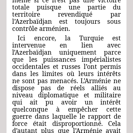
totale
puisque
une
partie
du
territoire
revendiqué
par
l’Azerbaïdjan est toujours
sous
contrôle arménien.
Ici
encore,
la
Turquie
est
intervenue
en
lien
avec
l’Azerbaïdjan
uniquement
parce
que
les
puissances
im
périalistes
occidentales
et
russes
l’ont
permis
dans
les
limites
où
leurs
intérêts
ne
sont
pas
menacés.
L’Arménie
ne
dispose
pas
de
réels
alliés
au
niveau
diplomatique
et
militaire
qui
ait
pu
avoir
un
intérêt
quelconque
à
empê
cher
cette
guerre
dans
laquelle
le
rapport
de
force
était
disproportionné.
Cela
d’autant
plus
que
l’Arménie
avait