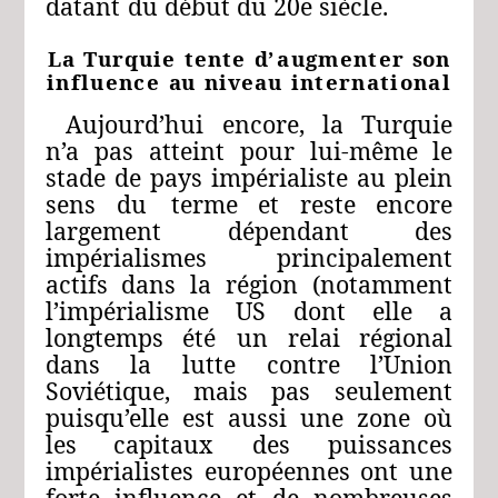
datant
du début du 20e siècle.
La
Turquie
tente
d’
augmenter
son
influence
au
niveau
international
Aujourd’hui
encore,
la
Turquie
n’a
pas
atteint
pour
lui-même
le
stade
de
pays
impérialiste
au
plein
sens
du
terme
et
reste
encore
largement
dépendant
des
impérialismes
principalement
actifs
dans
la
région
(notamment
l’impérialisme
US
dont
elle
a
longtemps
été
un
relai
régional
dans
la
lutte
contre
l’Union
Soviétique,
mais
pas
seulement
puisqu’elle
est
aussi
une
zone
où
les
capitaux
des
puissances
impérialistes
européennes
ont
une
forte
influence
et
de
nombreuses