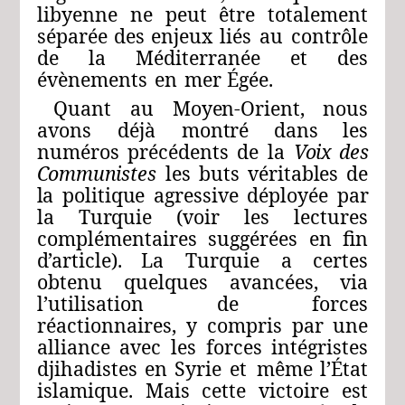
libyenne
ne
peut
être
totalement
séparée
des
enjeux
liés
au
contrôle
de
la
Méditerranée
et
des
évènements
en
mer Égée.
Quant
au
Moyen-Orient,
nous
avons
déjà
montré
dans
les
numéros
précédents
de
la
Voix
des
Communistes
les
buts
véritables
de
la
politique
agressive
déployée
par
la
Turquie
(voir
les
lectures
complémentaires
suggérées
en fin
d’article).
La
Turquie
a
certes
obtenu
quelques
avancées,
via
l’utilisation
de
forces
réactionnaires,
y
compris
par
une
alliance
avec
les
forces
intégristes
djihadistes
en
Syrie
et
même
l’État
islamique.
Mais
cette
victoire
est