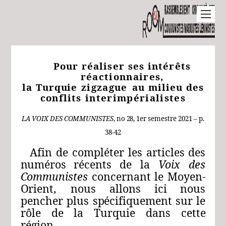
Pour
réaliser
ses
intérêts
réactionnaires,
la
Turquie
zigzague
au
milieu
des
conflits
interimpérialistes
LA
VOIX
DES
COMMUNISTES
, no 28,
1er
semestre
2021 – p.
38-42
Afin
de compléter les
articles
des
numéros
récents
de
la
Voix
des
Communistes
concernant
le
Moyen-
Orient,
nous
allons
ici
nous
pencher
plus
spécifiquement
sur
le
rôle de la
Turquie
dans
cette
région.