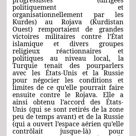
politiquement
et
organisationnellement
par
les
Kurdes)
au
Rojava
(Kurdistan
Ouest)
remportaient
de
grandes
victoires
militaires
contre
l’État
islamique
et
divers
groupes
religieux
réactionnaires
et
politiques
au
niveau
local,
la
Turquie
tenait
des
pourparlers
avec
les
États-Unis
et
la
Russie
pour
négocier
les
conditions
et
limites de
ce
qu’elle
pourrait
faire
ensuite contre
le
Rojava.
Elle
a
ainsi
obtenu
l’accord
des
États-
Unis
(qui
se
sont
retirés
de
la
zone
peu
de
temps
avant)
et
de
la
Russie
(qui
a
ouvert l’espace
aérien
qu’elle
contrôlait
jusque-là)
pour