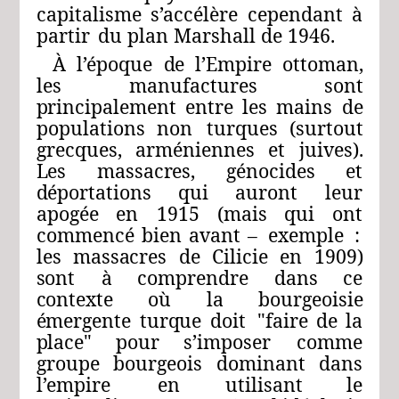
capitalisme
s’accélère
cependant
à
partir
du plan Marshall de 1946.
À
l’époque
de
l’Empire
ottoman,
les
manufactures
sont
principalement
entre
les
mains
de
populations
non
turques
(surtout
grecques, arméniennes
et
juives).
Les
massacres,
génocides
et
déportations
qui
auront
leur
apogée
en 1915 (mais
qui ont
commencé bien
avant
–
exemple
:
les
massacres
de
Cilicie
en
1909)
sont
à
comprendre
dans
ce
contexte
où
la
bourgeoisie
émer
gente
turque
doit
"faire
de
la
place"
pour
s’imposer
comme
groupe
bourgeois
dominant
dans
l’empire
en
utilisant
le