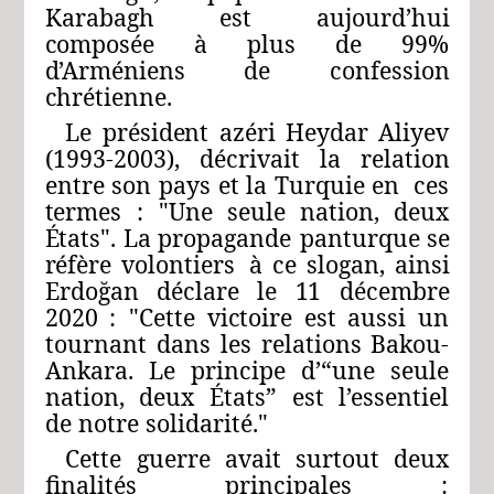
Karabagh
est
aujourd’hui
composée
à
plus
de
99%
d’Arméniens
de
confession
chrétienne.
Le
président
azéri
Heydar
Aliyev
(1993-2003),
décri
vait
la
relation
entre
son
pays
et
la
Turquie
en
ces
termes
:
"Une
seule
nation,
deux
États".
La
propagande
panturque
se
réfère
volontiers
à ce
slogan,
ainsi
Erdoğan
déclare
le
11
décembre
2020
:
"Cette
victoire
est aussi
un
tournant
dans
les
relations
Bakou-
Ankara.
Le
principe
d’“une
seule
nation,
deux
États”
est
l’essentiel
de notre solidarité."
Cette
guerre
avait
surtout
deux
finalités
principales
: