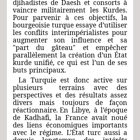
djihadistes
de
Daesh
et
consorts
à
vaincre
militairement
les
Kurdes.
Pour
parvenir
à
ces
objectifs,
la
bourgeoisie
turque
essaye
d’utiliser
les
conflits
interimpérialistes
pour
augmenter
son
influence
et
sa
"part
du
gâteau"
et
empêcher
parallèlement
la
création
d’un
État
kurde
unifié,
ce
qui
est
l’un
de
ses
buts
principaux.
La
Turquie
est
donc
active
sur
plusieurs
terrains
avec
des
perspectives
et
des
résultats
assez
divers
mais
toujours
de façon
réactionnaire. En
Libye,
à
l’époque
de
Kadhafi,
la
France
avait
noué
des
liens
économiques
importants
avec
le
régime.
L’État
turc
aussi
a
depuis
longtemps
des
intérêts