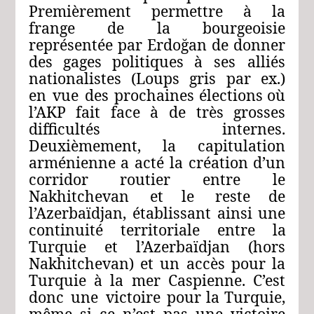
Premièrement permettre à
la
frange de
la bourgeoisie
représentée
par
Erdoğan
de
donner
des
gages
politiques
à
ses
alliés
nationalistes
(Loups
gris
par
ex.)
en
vue
des
prochaines
élections
où
l’AKP
fait
face
à
de
très
grosses
difficultés
internes.
Deuxièmement,
la
capitulation
arménienne
a
acté
la
création d’un
corridor
routier entre le
Nakhitchevan
et le
reste de
l’Azerbaïdjan,
établissant
ainsi
une
continuité
territoriale
entre
la
Turquie
et
l’Azerbaïdjan
(hors
Nakhitchevan)
et
un
accès
pour
la
Turquie
à
la
mer
Caspienne.
C’est
donc
une
victoire
pour
la
Turquie,
même
si
ce
n’est
pas
une
victoire