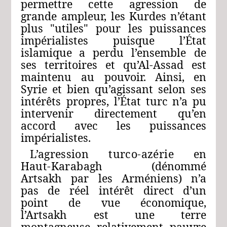
permettre
cette
agression
de
grande
ampleur,
les
Kurdes
n’étant
plus
"utiles"
pour
les
puissances
impérialistes
puisque
l’État
islamique
a
perdu
l’ensemble
de
ses
territoires
et
qu’Al-Assad
est
maintenu
au
pouvoir.
Ainsi,
en
Syrie
et
bien
qu’agissant
selon
ses
intérêts
propres,
l’État
turc
n’a
pu
intervenir
directement
qu’en
accord avec
les
puissances
impérialistes.
L’agression
turco-azérie
en
Haut-Karabagh
(dénommé
Artsakh
par
les
Arméniens)
n’a
pas
de
réel
intérêt
direct
d’un
point
de
vue
économique,
l’Artsakh
est
une
terre
montagneuse
relativement
pauvre