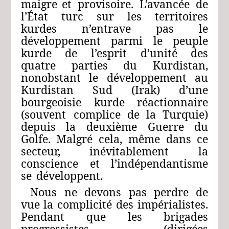
maigre
et
provisoire.
L’avancée
de
l’État
turc
sur
les
territoires
kurdes
n’entrave
pas
le
développement
parmi
le
peuple
kurde
de
l’esprit
d’unité
des
quatre
parties
du
Kurdistan,
nonobstant
le
développement
au
Kurdistan
Sud
(Irak)
d’une
bourgeoisie
kurde
réactionnaire
(souvent
complice
de
la
Turquie)
depuis
la
deuxième
Guerre
du
Golfe.
Malgré
cela,
même
dans
ce
secteur,
inévitablement
la
conscience
et
l’indépendantisme
se
développent.
Nous
ne
devons
pas
perdre
de
vue
la
complicité
des
impérialistes.
Pendant
que
les
brigades
progressistes
(dirigées