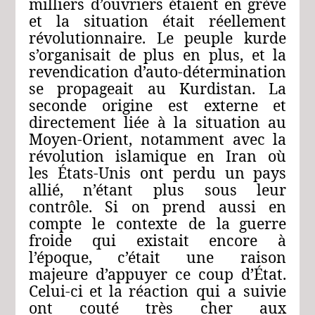
milliers
d’ouvriers
étaient en grève
et la situation était réellement
révolutionnaire.
Le
peuple
kurde
s’organisait
de
plus
en
plus,
et
la
revendication
d’auto-détermination
se
propageait
au
Kurdistan.
La
seconde
origine
est
externe
et
directement
liée
à
la
situation
au
Moyen-Orient,
notamment
avec
la
révolution
islamique
en
Iran
où
les
États-Unis
ont
perdu
un
pays
allié,
n’étant
plus
sous
leur
contrôle.
Si
on
prend
aussi
en
compte
le
contexte
de
la
guerre
froide
qui
existait
encore
à
l’époque,
c’était
une
raison
majeure
d’appuyer
ce
coup
d’État.
Celui-ci
et
la
réaction
qui
a
suivie
ont
couté
très
cher
aux