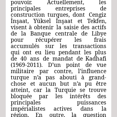
pouvoir.
Actuellement,
les
principales entreprises
de
construction
turques,
dont
Cengiz
İnşaat,
Yüksel İnşaat
et
Tekfen,
visent
à
obtenir
la
saisie
des
actifs
de
la
Banque
centrale
de
Libye
pour
récupérer
les
frais
accumulés
sur
les
transactions
qui
ont
eu
lieu
pendant
les
plus
de
40
ans
de
mandat
de Kadhafi
(1969-2011).
D’un
point
de
vue
militaire
par
contre,
l’influence
turque
n’a
pas
abouti
à
grand-
chose
et
aucun
but
n’a
pu
être
atteint,
car
la
Turquie
se
trouve
bloquée
par
les
intérêts
des
principales
puissances
impérialistes
actives
dans
la
région.
En
outre,
la
question