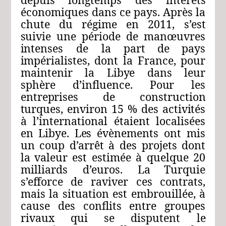
économiques dans ce
pays.
Après
la
chute
du
régime
en
2011,
s’est
suivie
une
période
de
manœuvres
intenses
de
la
part
de
pays
impérialistes,
dont
la
France,
pour
maintenir la
Libye
dans
leur
sphère d’influence.
Pour
les
entre
prises
de
construction
turques,
environ
15
%
des
activi
tés
à
l’international
étaient
localisées
en
Libye.
Les
évènements
ont
mis
un
coup
d’arrêt
à
des
projets
dont
la
valeur
est
estimée
à
quelque
20
milliards
d’euros.
La
Turquie
s’efforce
de
raviver
ces
contrats,
mais
la
situation
est
embrouillée,
à
cause
des
conflits
entre
groupes
rivaux
qui
se
disputent
le