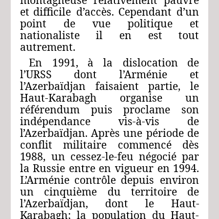
et
difficile
d’accès.
Cependant
d’un
point
de
vue
politique
et
nationaliste il en est tout
autrement.
En
1991,
à
la
dislocation
de
l’URSS
dont
l’Arménie
et
l’Azerbaïdjan
faisaient
partie,
le
Haut-Karabagh
organise
un
référendum
puis
proclame
son
indépendance
vis
-à-vis
de
l’Azerbaïdjan.
Après
une
période
de
conflit
militaire
commencé
dès
1988,
un
cessez-le-feu
négocié
par
la
Russie
entre
en
vigueur
en
1994.
L’Arménie
contrôle
depuis
environ
un
cinquième
du
territoire
de
l’Azerbaïdjan,
dont
le
Haut-
Karabagh;
la
population
du
Haut-