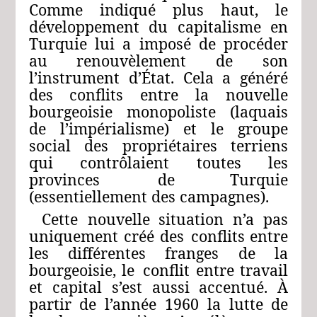
Comme
indiqué
plus
haut,
le
développement
du
capitalisme
en
Turquie
lui
a
imposé
de
procéder
au
renouvèlement
de
son
l’instrument
d’État.
Cela
a
généré
des
conflits
entre
la
nouvelle
bourgeoisie
monopoliste
(laquais
de
l’impérialisme)
et
le
groupe
social
des
propriétaires
terriens
qui
contrôlaient
toutes
les
provinces
de Turquie
(essentiellement des campagnes).
Cette
nouvelle
situation
n’a
pas
uniquement
créé
des
conflits
entre
les
différentes
franges
de
la
bourgeoisie,
le
conflit
entre
travail
et
capital
s’est
aussi
accentué.
À
partir
de
l’année
1960
la
lutte
de