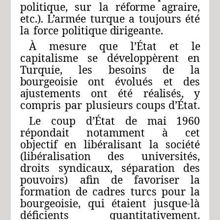
politique,
sur
la
réforme
agraire,
etc.).
L’armée
turque
a
toujours
été
la
force
politique
dirigeante.
À
mesure
que
l’État
et
le
capitalisme
se
développè
rent
en
Turquie,
les
besoins
de
la
bourgeoisie
ont
évolués
et
des
ajustements
ont
été
réalisés,
y
compris
par
plusieurs
coups
d’État.
Le
coup
d’État
de
mai
1960
répondait
notamment
à
cet
objectif
en
libéralisant
la
société
(libéralisation
des
universités,
droits
syndicaux,
séparation
des
pouvoirs)
afin
de
favoriser
la
formation
de
cadres
turcs
pour
la
bourgeoisie,
qui
étaient
jusque-là
déficients
quantitativement.