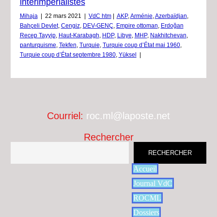
interimpérialistes
Mihaja
|
22 mars 2021
|
VdC htm
|
AKP
,
Arménie
,
Azerbaïdjan
,
Bahçeli Devlet
,
Cengiz
,
DEV-GENÇ
,
Empire ottoman
,
Erdoğan
Recep Tayyip
,
Haut-Karabagh
,
HDP
,
Libye
,
MHP
,
Nakhitchevan
,
panturquisme
,
Tekfen
,
Turquie
,
Turquie coup d’État mai 1960
,
Turquie coup d’État septembre 1980
,
Yüksel
|
Courriel:
roc.ml@laposte.net
Rechercher
RECHERCHER
Accueil
Journal VdC
ROCML
Dossiers