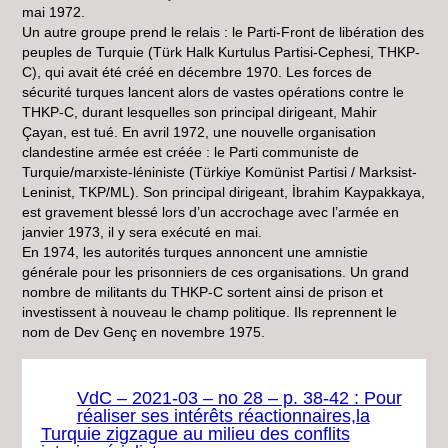
mai 1972.
Un autre groupe prend le relais : le Parti-Front de libération des
peuples de Turquie (Türk Halk Kurtulus Partisi-Cephesi, THKP-
C), qui avait été créé en décembre 1970. Les forces de
sécurité turques lancent alors de vastes opérations contre le
THKP-C, durant lesquelles son principal dirigeant, Mahir
Çayan, est tué. En avril 1972, une nouvelle organisation
clandestine armée est créée : le Parti communiste de
Turquie/marxiste-léniniste (Türkiye Komünist Partisi / Marksist-
Leninist, TKP/ML). Son principal dirigeant, İbrahim Kaypakkaya,
est gravement blessé lors d’un accrochage avec l’armée en
janvier 1973, il y sera exécuté en mai.
En 1974, les autorités turques annoncent une amnistie
générale pour les prisonniers de ces organisations. Un grand
nombre de militants du THKP-C sortent ainsi de prison et
investissent à nouveau le champ politique. Ils reprennent le
nom de Dev Genç en novembre 1975.
VdC – 2021-03 – no 28 – p. 38-42 : Pour
réaliser ses intérêts réactionnaires,la
Turquie zigzague au milieu des conflits