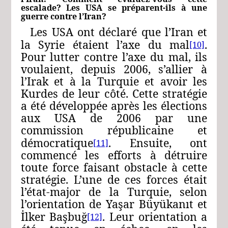
escalade? Les USA se préparent-ils à une
guerre contre l’Iran?
Les USA ont déclaré que l’Iran et
la Syrie étaient l’axe du mal
.
[10]
Pour lutter contre l’axe du mal, ils
voulaient, depuis 2006, s’allier à
l’Irak et à la Turquie et avoir les
Kurdes de leur côté. Cette stratégie
a été développée après les élections
aux USA de 2006 par une
commission républicaine et
démocratique
. Ensuite, ont
[11]
commencé les efforts à détruire
toute force faisant obstacle à cette
stratégie. L’une de ces forces était
l’état-major de la Turquie, selon
l’orientation de Yaşar Büyükanıt et
İlker Başbuğ
. Leur orientation a
[12]