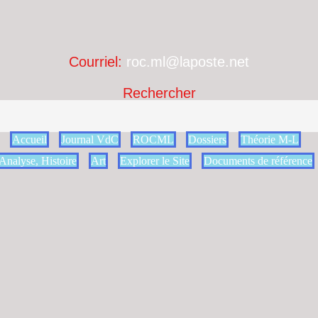
Courriel:
roc.ml@laposte.net
Rechercher
Accueil
Journal VdC
ROCML
Dossiers
Théorie M-L
Analyse, Histoire
Art
Explorer le Site
Documents de référence