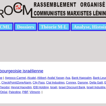
CML
Dossiers
Théorie M-L
Analyse, Histoi
bourgeoisie israélienne
ne
|
Agrexco-Carmel
,
Alcatel
,
Allibert
,
Arafat Yasser
,
Axa
,
Bank Hapoalim
,
Bank Leum
,
CheckPoint/ZoneAlarm
,
City Pass
,
Clal Industries
,
Connex
,
Danone
,
Delta Galil
,
E
Theodor
,
Hevrat Haovdim
,
IDB Holding
,
Israël
,
Israel Discount Bank
,
Israël Industri
'Oréal
,
Palestine
,
PIBF
,
Vilmorin
|