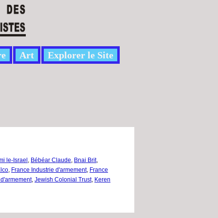
re
Art
Explorer le Site
i le-Israel
,
Bébéar Claude
,
Bnai Brit
,
lco
,
France Industrie d'armement
,
France
e d'armement
,
Jewish Colonial Trust
,
Keren