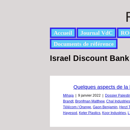
Accueil
Journal VdC
RO
Documents de référence
Israel Discount Bank
Quelques aspects de la 
Mihaja
|
9 janvier 2022
|
Dossier Palesti
Brandt
,
Bronfman Matthew
,
Chal Industries
Télécom / Orange
,
Gaon Benjamin
,
Herzl 
Hayesod
,
Keter Plastics
,
Koor Industries
,
L