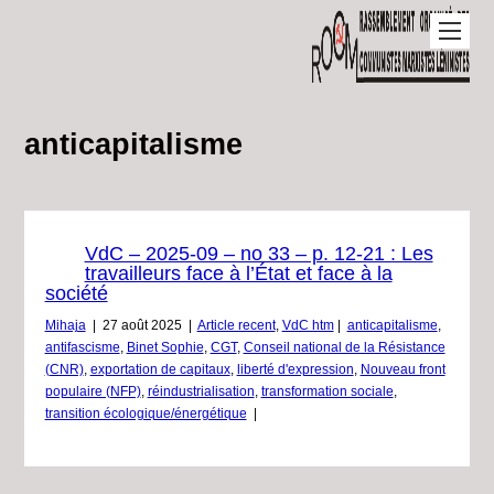
anticapitalisme
VdC – 2025-09 – no 33 – p. 12-21 : Les
travailleurs face à l’État et face à la
société
Mihaja
|
27 août 2025
|
Article recent
,
VdC htm
|
anticapitalisme
,
antifascisme
,
Binet Sophie
,
CGT
,
Conseil national de la Résistance
(CNR)
,
exportation de capitaux
,
liberté d'expression
,
Nouveau front
populaire (NFP)
,
réindustrialisation
,
transformation sociale
,
transition écologique/énergétique
|