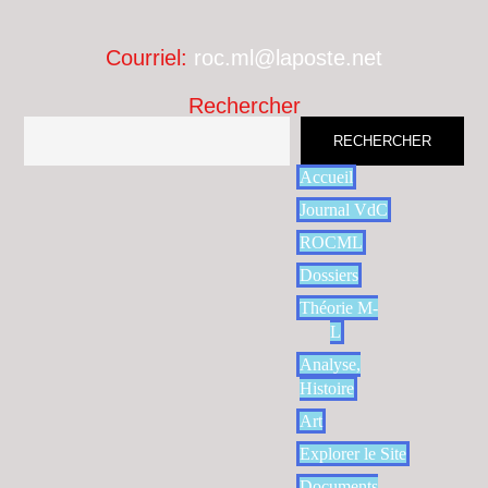
Courriel:
roc.ml@laposte.net
Rechercher
RECHERCHER
Accueil
Journal VdC
ROCML
Dossiers
Théorie M-
L
Analyse,
Histoire
Art
Explorer le Site
Documents