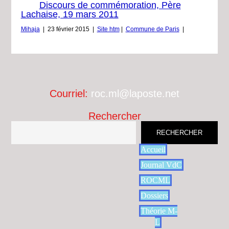
Discours de commémoration, Père
Lachaise, 19 mars 2011
Mihaja
|
23 février 2015
|
Site htm
|
Commune de Paris
|
Courriel:
roc.ml@laposte.net
Rechercher
RECHERCHER
Accueil
Journal VdC
ROCML
Dossiers
Théorie M-
L