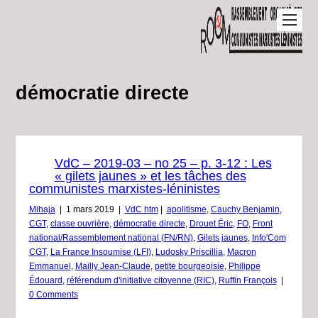
démocratie directe
VdC – 2019-03 – no 25 – p. 3-12 : Les
« gilets jaunes » et les tâches des
communistes marxistes-léninistes
Mihaja
|
1 mars 2019
|
VdC htm
|
apolitisme
,
Cauchy Benjamin
,
CGT
,
classe ouvrière
,
démocratie directe
,
Drouet Éric
,
FO
,
Front
national/Rassemblement national (FN/RN)
,
Gilets jaunes
,
Info'Com
CGT
,
La France Insoumise (LFI)
,
Ludosky Priscillia
,
Macron
Emmanuel
,
Mailly Jean-Claude
,
petite bourgeoisie
,
Philippe
Édouard
,
référendum d'initiative citoyenne (RIC)
,
Ruffin François
|
0 Comments