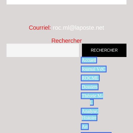
Courriel:
roc.ml@laposte.net
Rechercher
RECHERCHER
Accueil
Journal VdC
ROCML
Dossiers
Théorie M-
L
Analyse,
Histoire
Art