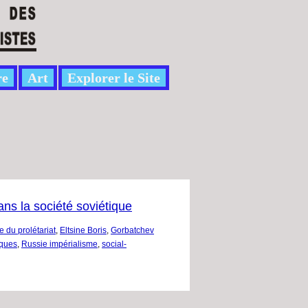
re
Art
Explorer le Site
ns la société soviétique
e du prolétariat
,
Eltsine Boris
,
Gorbatchev
iques
,
Russie impérialisme
,
social-