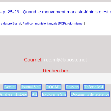
 p. 25-26 : Quand le mouvement marxiste-léniniste est d
re du prolétariat
,
Parti communiste français (PCF)
,
réformisme
|
Courriel:
roc.ml@laposte.net
Rechercher
Accueil
Journal VdC
ROCML
Dossiers
Théorie M-L
Analyse, Histoire
Art
Explorer le Site
Documents de référence