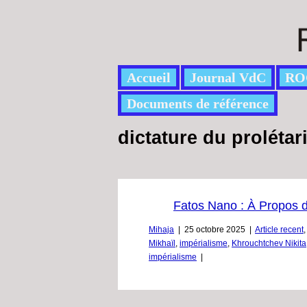
Accueil
Journal VdC
RO
Documents de référence
dictature du prolétari
Fatos Nano : À Propos d
Mihaja
|
25 octobre 2025
|
Article recent
Mikhaïl
,
impérialisme
,
Khrouchtchev Nikita
impérialisme
|