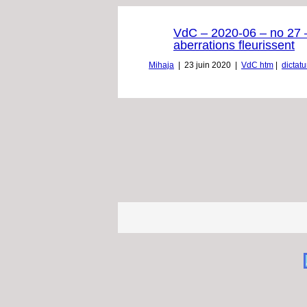
VdC – 2020-06 – no 27 –
aberrations fleurissent
Mihaja
|
23 juin 2020
|
VdC htm
|
dictatu