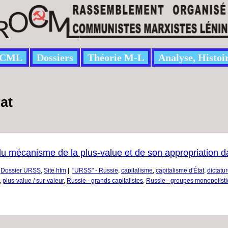
CML
Dossiers
Théorie M-L
Analyse, Histoi
at
u mécanisme de la plus-value et de son appropriation da
,
Dossier URSS
,
Site htm
|
"URSS" - Russie
,
capitalisme
,
capitalisme d'État
,
dictatur
,
plus-value / sur-valeur
,
Russie - grands capitalistes
,
Russie - groupes monopolist