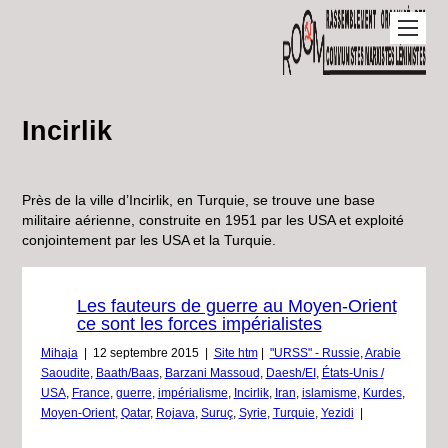
Incirlik
Près de la ville d’Incirlik, en Turquie, se trouve une base
militaire aérienne, construite en 1951 par les USA et exploité
conjointement par les USA et la Turquie.
Les fauteurs de guerre au Moyen-Orient
ce sont les forces impérialistes
Mihaja
|
12 septembre 2015
|
Site htm
|
"URSS" - Russie
,
Arabie
Saoudite
,
Baath/Baas
,
Barzani Massoud
,
Daesh/EI
,
États-Unis /
USA
,
France
,
guerre
,
impérialisme
,
Incirlik
,
Iran
,
islamisme
,
Kurdes
,
Moyen-Orient
,
Qatar
,
Rojava
,
Suruç
,
Syrie
,
Turquie
,
Yezidi
|