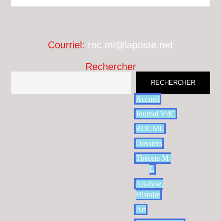
Courriel:
roc.ml@laposte.net
Rechercher
RECHERCHER
Accueil
Journal VdC
ROCML
Dossiers
Théorie M-
L
Analyse,
Histoire
Art