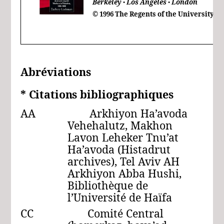
Berkeley
Los Angeles
London
●
●
© 1996 The Regents of the University of
Abréviations
*
Citations
bibliographiques
AA Arkhiyon Ha’avoda
Vehehalutz, Makhon
Lavon Leheker Tnu’at
Ha’avoda (Histadrut
archives), Tel Aviv AH
Arkhiyon Abba Hushi,
Bibliothèque de
l’Université de Haïfa
CC Comité Central