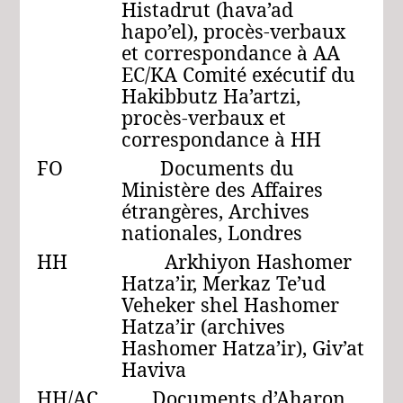
Histadrut (hava’ad
hapo’el), procès-verbaux
et correspondance à AA
EC/KA Comité exécutif du
Hakibbutz Ha’artzi,
procès-verbaux et
correspondance à HH
FO Documents du
Ministère des Affaires
étrangères, Archives
nationales, Londres
HH Arkhiyon Hashomer
Hatza’ir, Merkaz Te’ud
Veheker shel Hashomer
Hatza’ir (archives
Hashomer Hatza’ir), Giv’at
Haviva
HH/AC Documents d’Aharon