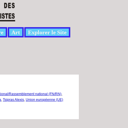
re
Art
Explorer le Site
tional/Rassemblement national (FN/RN)
,
a
,
Tsipras Alexis
,
Union européenne (UE)