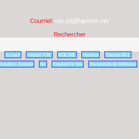
Courriel:
roc.ml@laposte.net
Rechercher
Accueil
Journal VdC
ROCML
Dossiers
Théorie M-L
Analyse, Histoire
Art
Explorer le Site
Documents de référence