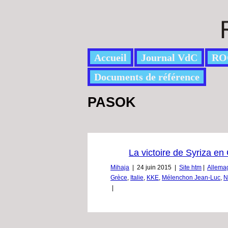
Accueil
Journal VdC
RO
Documents de référence
PASOK
La victoire de Syriza en 
Mihaja
|
24 juin 2015
|
Site htm
|
Allema
Grèce
,
Italie
,
KKE
,
Mélenchon Jean-Luc
,
N
|