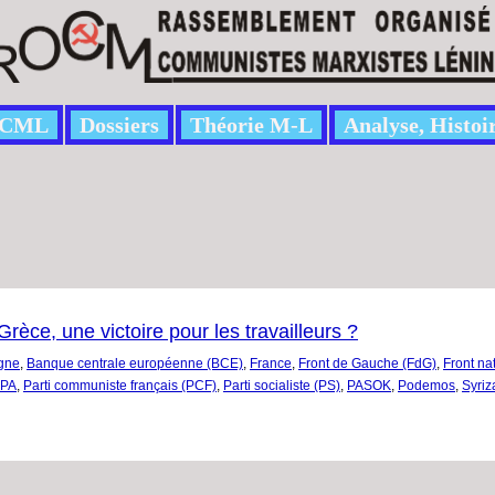
CML
Dossiers
Théorie M-L
Analyse, Histoi
Grèce, une victoire pour les travailleurs ?
gne
,
Banque centrale européenne (BCE)
,
France
,
Front de Gauche (FdG)
,
Front na
PA
,
Parti communiste français (PCF)
,
Parti socialiste (PS)
,
PASOK
,
Podemos
,
Syriz