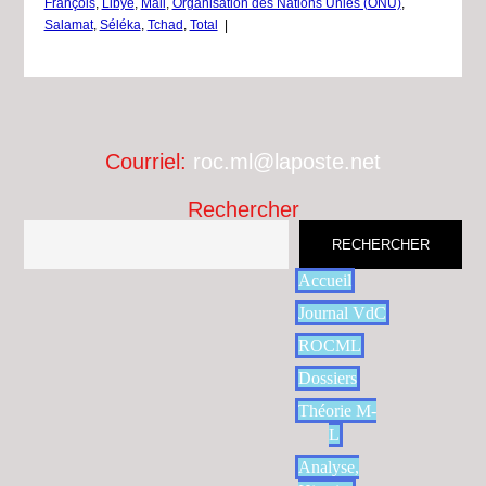
François
,
Libye
,
Mali
,
Organisation des Nations Unies (ONU)
,
Salamat
,
Séléka
,
Tchad
,
Total
|
Courriel:
roc.ml@laposte.net
Rechercher
RECHERCHER
Accueil
Journal VdC
ROCML
Dossiers
Théorie M-
L
Analyse,