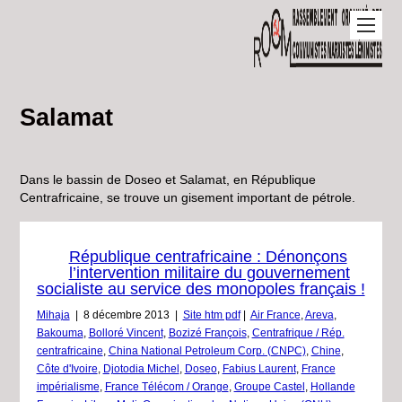
Salamat
Dans le bassin de Doseo et Salamat, en République
Centrafricaine, se trouve un gisement important de pétrole.
République centrafricaine : Dénonçons
l’intervention militaire du gouvernement
socialiste au service des monopoles français !
Mihaja
|
8 décembre 2013
|
Site htm pdf
|
Air France
,
Areva
,
Bakouma
,
Bolloré Vincent
,
Bozizé François
,
Centrafrique / Rép.
centrafricaine
,
China National Petroleum Corp. (CNPC)
,
Chine
,
Côte d'Ivoire
,
Djotodia Michel
,
Doseo
,
Fabius Laurent
,
France
impérialisme
,
France Télécom / Orange
,
Groupe Castel
,
Hollande