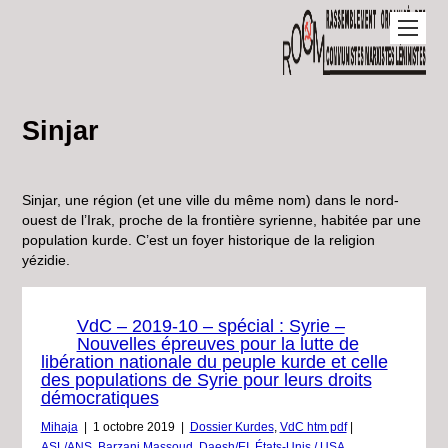
Sinjar
Sinjar, une région (et une ville du même nom) dans le nord-
ouest de l’Irak, proche de la frontière syrienne, habitée par une
population kurde. C’est un foyer historique de la religion
yézidie.
VdC – 2019-10 – spécial : Syrie –
Nouvelles épreuves pour la lutte de
libération nationale du peuple kurde et celle
des populations de Syrie pour leurs droits
démocratiques
Mihaja
|
1 octobre 2019
|
Dossier Kurdes
,
VdC htm pdf
|
ASL/ANS
,
Barzani Massoud
,
Daesh/EI
,
États-Unis / USA
,