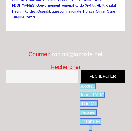
FDSN/AANES
,
Gouvernement régional kurde (GRK)
,
HDP
,
Khalaf
Hevrin
,
Kurdes
,
Quandil
,
question nationale
,
Rojava
,
Sinjar
,
Syrie
,
Turquie
,
Yezidi
|
Courriel:
roc.ml@laposte.net
Rechercher
RECHERCHER
Accueil
Journal VdC
ROCML
Dossiers
Théorie M-
L