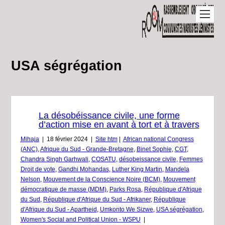
USA ségrégation
La désobéissance civile, une forme
d’action mise en avant à tort et à travers
Mihaja
|
18 février 2024
|
Site htm
|
African national Congress
(ANC)
,
Afrique du Sud - Grande-Bretagne
,
Binet Sophie
,
CGT
,
Chandra Singh Garhwali
,
COSATU
,
désobeissance civile
,
Femmes
Droit de vote
,
Gandhi Mohandas
,
Luther King Martin
,
Mandela
Nelson
,
Mouvement de la Conscience Noire (BCM)
,
Mouvement
démocratique de masse (MDM)
,
Parks Rosa
,
République d'Afrique
du Sud
,
République d'Afrique du Sud - Afrikaner
,
République
d'Afrique du Sud - Apartheid
,
Umkonto We Sizwe
,
USA ségrégation
,
Women's Social and Political Union - WSPU
|