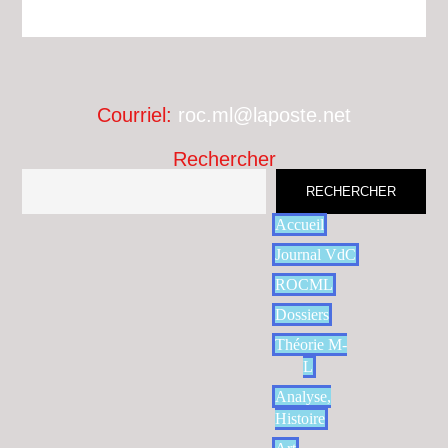
Courriel:
roc.ml@laposte.net
Rechercher
RECHERCHER
Accueil
Journal VdC
ROCML
Dossiers
Théorie M-
L
Analyse,
Histoire