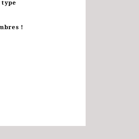
e type
mbres !