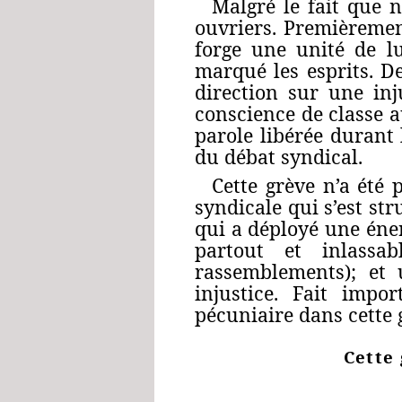
Malgré le fait que n
ouvriers. Premièrement
forge une unité de lu
marqué les esprits. D
direction sur une inj
conscience de classe a
parole libérée durant 
du débat syndical.
Cette grève n’a été
syndicale qui s’est str
qui a déployé une éner
partout et inlassa
rassemblements); et 
injustice. Fait impo
pécuniaire dans cette gr
Cette 