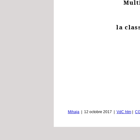
Multi
la cla
Mihaja
|
12 octobre 2017
|
VdC htm
|
CG