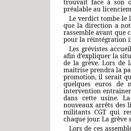
trouvait face à son 
préalable au licenciem
Le verdict tombe le l
que la direction a not
rassemble avant que c
pour la réintégration
Les grévistes accuei
afin d’expliquer la si
de la grève. Lors de 
maitrise prendra la p
promotion, il serait q
quelques euros de no
intervention entrainer
dans cette usine. La
nouveaux arrêts des l
militants CGT qui res
chaque jour. La grève s’
Lors de ces assemblé