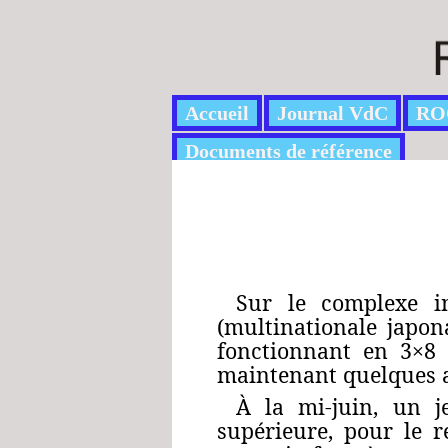
Accueil
Journal VdC
RO
Documents de référence
Sur le complexe in
(multinationale japona
fonctionnant en 3×8 
maintenant quelques 
À la mi-juin, un j
supérieure, pour le r