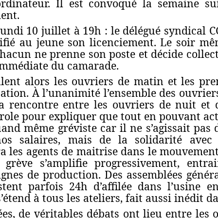
ordinateur. Il est convoqué la semaine su
ent.
undi 10 juillet à 19h : le délégué syndical 
ifié au jeune son licenciement. Le soir mê
hacun ne prenne son poste et décide collect
 immédiate du camarade.
llent alors les ouvriers de matin et les pr
tuation. À l’unanimité l’ensemble des ouvrier
la rencontre entre les ouvriers de nuit et
arole pour expliquer que tout en pouvant ac
uand même gréviste car il ne s’agissait pa
s salaires, mais de la solidarité avec
a les agents de maitrise dans le mouvement
 grève s’amplifie progressivement, entr
ignes de production. Des assemblées général
tent parfois 24h d’affilée dans l’usine e
étend à tous les ateliers, fait aussi inédit d
es, de véritables débats ont lieu entre les 