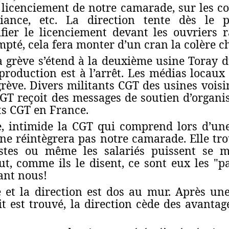
licenciement de notre camarade, sur les con
iance, etc. La direction tente dès le 
ifier le licenciement devant les ouvriers r
mpté, cela fera monter d’un cran la colère ch
la grève s’étend à la deuxième usine Toray 
a production est à l’arrêt. Les médias locaux
grève. Divers militants CGT des usines voisi
CGT reçoit des messages de soutien d’organi
ts CGT en France.
, intimide la CGT qui comprend lors d’un
 ne réintègrera pas notre camarade. Elle t
vistes ou même les salariés puissent se m
out, comme ils le disent, ce sont eux les "p
ant nous!
 et la direction est dos au mur. Après un
it est trouvé, la direction cède des avanta