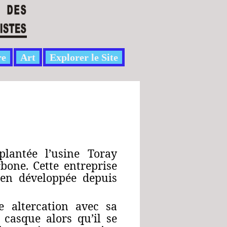
re
Art
Explorer le Site
lantée l’usine Toray
rbone. Cette entreprise
ien développée depuis
e altercation avec sa
 casque alors qu’il se