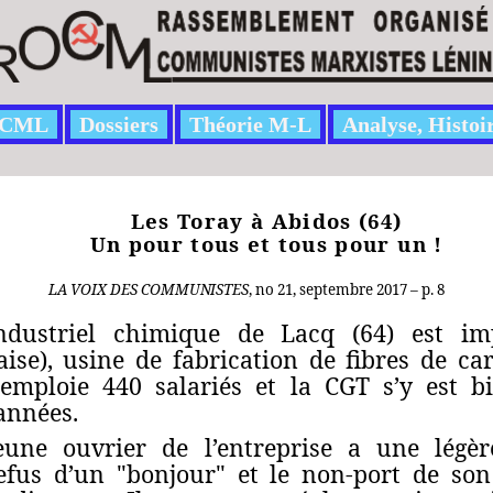
CML
Dossiers
Théorie M-L
Analyse, Histoi
Les Toray à Abidos (64)
Un pour tous et tous pour un !
LA
VOIX
DES
COMMUNISTES
, no 21,
septembre 2017 – p. 8
dustriel chimique de Lacq (64) est imp
ise), usine de fabrication de fibres de ca
emploie 440 salariés et la CGT s’y est b
années.
eune ouvrier de l’entreprise a une légèr
efus d’un "bonjour" et le non-port de son