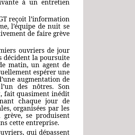
ivante à un entretien
CGT reçoit l’information
me, l’équipe de nuit se
ivement de faire grève
emiers ouvriers de jour
s décident la poursuite
 de matin, un agent de
tuellement espérer une
s d’une augmentation de
 l’un des nôtres. Son
, fait quasiment inédit
ainant chaque jour de
es, organisées par les
n grève, se produisent
ans cette entreprise.
ouvriers, qui dépassent