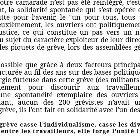
otre camarade n’est pas été réintégré, c’es
, la solidarité spontanée qui s’est opérée 
tte pour l’avenir, le "un pour tous, tou
euxièmement, les ouvriers ont politiqueme
ustice, ce qui constitue un pas vers un 
u sujet du caractère exploiteur de leur dire
les piquets de grève, lors des assemblées g
 possible que grâce à deux facteurs princip
ucturée au fil des ans sur des bases politiqu
gie furieuse dans cette grève (des militants
blement pour discourir aux travailleu
une spontanéité exemplaire des ouvriers
rtant, aucun des 200 grévistes n’avait 
ève, ils l’ont fait en solidarité avec l’un des
grève casse l’individualisme, casse les di
entre les travailleurs, elle forge l’unité !