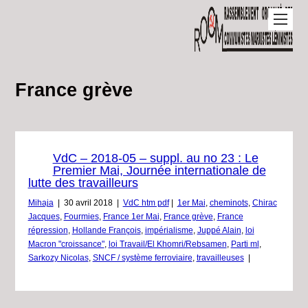
France grève
VdC – 2018-05 – suppl. au no 23 : Le
Premier Mai, Journée internationale de
lutte des travailleurs
Mihaja
|
30 avril 2018
|
VdC htm pdf
|
1er Mai
,
cheminots
,
Chirac
Jacques
,
Fourmies
,
France 1er Mai
,
France grève
,
France
répression
,
Hollande François
,
impérialisme
,
Juppé Alain
,
loi
Macron "croissance"
,
loi Travail/El Khomri/Rebsamen
,
Parti ml
,
Sarkozy Nicolas
,
SNCF / système ferroviaire
,
travailleuses
|