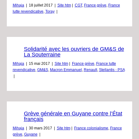
Mihaja
|
18 juillet 2017
|
Site htm
|
CGT
,
France grève
,
France
lutte revendicative
,
Toray
|
Solidarité avec les ouvriers de GM&S de
La Souterraine
Mihaja
|
15 mai 2017
|
Site htm
|
France grève
,
France lutte
revendicative
,
GM&S
,
Macron Emmanuel
,
Renault
,
Stellantis - PSA
|
Grève générale en Guyane contre l’État
français
Mihaja
|
30 mars 2017
|
Site htm
|
France colonialisme
,
France
grève
,
Guyane
|