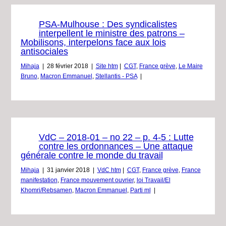
PSA-Mulhouse : Des syndicalistes
interpellent le ministre des patrons –
Mobilisons, interpelons face aux lois
antisociales
Mihaja
|
28 février 2018
|
Site htm
|
CGT
,
France grève
,
Le Maire
Bruno
,
Macron Emmanuel
,
Stellantis - PSA
|
VdC – 2018-01 – no 22 – p. 4-5 : Lutte
contre les ordonnances – Une attaque
générale contre le monde du travail
Mihaja
|
31 janvier 2018
|
VdC htm
|
CGT
,
France grève
,
France
manifestation
,
France mouvement ouvrier
,
loi Travail/El
Khomri/Rebsamen
,
Macron Emmanuel
,
Parti ml
|