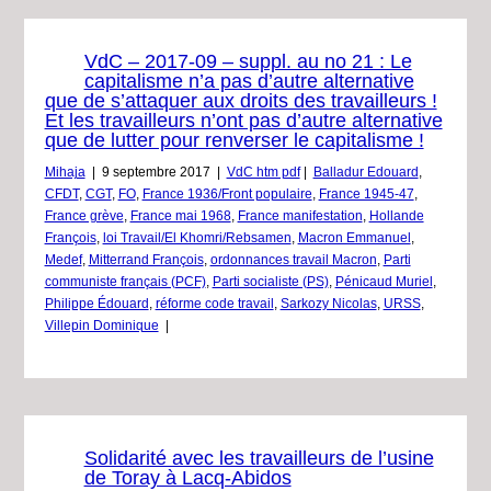
VdC – 2017-09 – suppl. au no 21 : Le
capitalisme n’a pas d’autre alternative
que de s’attaquer aux droits des travailleurs !
Et les travailleurs n’ont pas d’autre alternative
que de lutter pour renverser le capitalisme !
Mihaja
|
9 septembre 2017
|
VdC htm pdf
|
Balladur Edouard
,
CFDT
,
CGT
,
FO
,
France 1936/Front populaire
,
France 1945-47
,
France grève
,
France mai 1968
,
France manifestation
,
Hollande
François
,
loi Travail/El Khomri/Rebsamen
,
Macron Emmanuel
,
Medef
,
Mitterrand François
,
ordonnances travail Macron
,
Parti
communiste français (PCF)
,
Parti socialiste (PS)
,
Pénicaud Muriel
,
Philippe Édouard
,
réforme code travail
,
Sarkozy Nicolas
,
URSS
,
Villepin Dominique
|
Solidarité avec les travailleurs de l’usine
de Toray à Lacq-Abidos