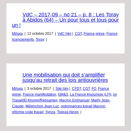
VdC – 2017-09 – no 21 – p. 8 : Les Toray
à Abidos (64) – Un pour tous et tous pour
un !
Mihaja
|
12 octobre 2017
|
VdC htm
|
CGT
,
France grève
,
France
licenciements
,
Toray
|
Une mobilisation qui doit s’amplifier
jusqu’au retrait des lois antiouvrières
Mihaja
|
3 octobre 2017
|
Site htm
|
CFDT
,
CGT
,
FO
,
France
grève
,
France manifestation
,
GM&S
,
La France Insoumise (LFI)
,
loi
Travail/El Khomri/Rebsamen
,
Macron Emmanuel
,
Mailly Jean-
Claude
,
Mélenchon Jean-Luc
,
ordonnances travail Macron
,
réforme code travail
,
Syriza
,
Tsipras Alexis
|