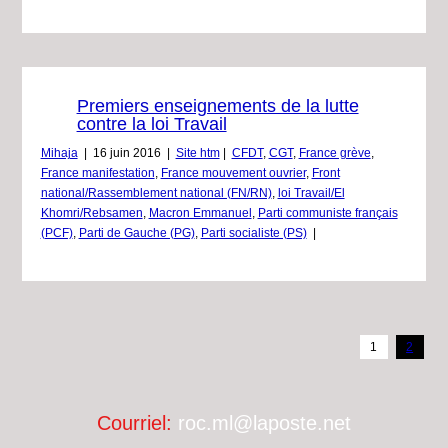
Premiers enseignements de la lutte
contre la loi Travail
Mihaja
|
16 juin 2016
|
Site htm
|
CFDT
,
CGT
,
France grève
,
France manifestation
,
France mouvement ouvrier
,
Front
national/Rassemblement national (FN/RN)
,
loi Travail/El
Khomri/Rebsamen
,
Macron Emmanuel
,
Parti communiste français
(PCF)
,
Parti de Gauche (PG)
,
Parti socialiste (PS)
|
1
2
Courriel:
roc.ml@laposte.net