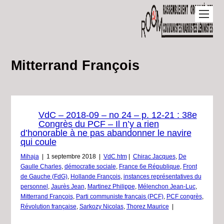
Mitterrand François
VdC – 2018-09 – no 24 – p. 12-21 : 38e
Congrès du PCF – Il n’y a rien
d’honorable à ne pas abandonner le navire
qui coule
Mihaja
|
1 septembre 2018
|
VdC htm
|
Chirac Jacques
,
De
Gaulle Charles
,
démocratie sociale
,
France 6e République
,
Front
de Gauche (FdG)
,
Hollande François
,
instances représentatives du
personnel
,
Jaurès Jean
,
Martinez Philippe
,
Mélenchon Jean-Luc
,
Mitterrand François
,
Parti communiste français (PCF)
,
PCF congrès
,
Révolution française
,
Sarkozy Nicolas
,
Thorez Maurice
|