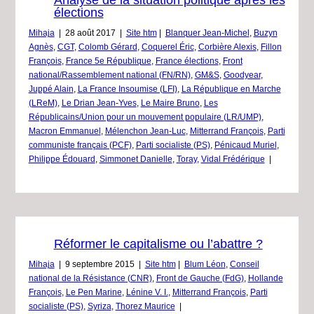
Analyse de la situation politique après les
élections
Mihaja
|
28 août 2017
|
Site htm
|
Blanquer Jean-Michel
,
Buzyn
Agnès
,
CGT
,
Colomb Gérard
,
Coquerel Éric
,
Corbière Alexis
,
Fillon
François
,
France 5e République
,
France élections
,
Front
national/Rassemblement national (FN/RN)
,
GM&S
,
Goodyear
,
Juppé Alain
,
La France Insoumise (LFI)
,
La République en Marche
(LReM)
,
Le Drian Jean-Yves
,
Le Maire Bruno
,
Les
Républicains/Union pour un mouvement populaire (LR/UMP)
,
Macron Emmanuel
,
Mélenchon Jean-Luc
,
Mitterrand François
,
Parti
communiste français (PCF)
,
Parti socialiste (PS)
,
Pénicaud Muriel
,
Philippe Édouard
,
Simmonet Danielle
,
Toray
,
Vidal Frédérique
|
Réformer le capitalisme ou l’abattre ?
Mihaja
|
9 septembre 2015
|
Site htm
|
Blum Léon
,
Conseil
national de la Résistance (CNR)
,
Front de Gauche (FdG)
,
Hollande
François
,
Le Pen Marine
,
Lénine V. I.
,
Mitterrand François
,
Parti
socialiste (PS)
,
Syriza
,
Thorez Maurice
|