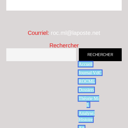
Courriel:
roc.ml@laposte.net
Rechercher
RECHERCHER
Accueil
Journal VdC
ROCML
Dossiers
Théorie M-
L
Analyse,
Histoire