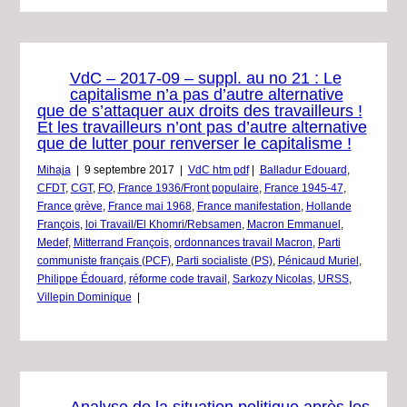
VdC – 2017-09 – suppl. au no 21 : Le
capitalisme n’a pas d’autre alternative
que de s’attaquer aux droits des travailleurs !
Et les travailleurs n’ont pas d’autre alternative
que de lutter pour renverser le capitalisme !
Mihaja
|
9 septembre 2017
|
VdC htm pdf
|
Balladur Edouard
,
CFDT
,
CGT
,
FO
,
France 1936/Front populaire
,
France 1945-47
,
France grève
,
France mai 1968
,
France manifestation
,
Hollande
François
,
loi Travail/El Khomri/Rebsamen
,
Macron Emmanuel
,
Medef
,
Mitterrand François
,
ordonnances travail Macron
,
Parti
communiste français (PCF)
,
Parti socialiste (PS)
,
Pénicaud Muriel
,
Philippe Édouard
,
réforme code travail
,
Sarkozy Nicolas
,
URSS
,
Villepin Dominique
|