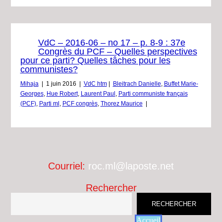
VdC – 2016-06 – no 17 – p. 8-9 : 37e
Congrès du PCF – Quelles perspectives
pour ce parti? Quelles tâches pour les
communistes?
Mihaja
|
1 juin 2016
|
VdC htm
|
Bleitrach Danielle
,
Buffet Marie-
Georges
,
Hue Robert
,
Laurent Paul
,
Parti communiste français
(PCF)
,
Parti ml
,
PCF congrès
,
Thorez Maurice
|
Courriel:
roc.ml@laposte.net
Rechercher
RECHERCHER
Accueil