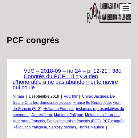
PCF congrès
VdC – 2018-09 – no 24 – p. 12-21 : 38e
Congrès du PCF – Il n’y a rien
d’honorable à ne pas abandonner le navire
qui coule
Mihaja
|
1 septembre 2018
|
VdC htm
|
Chirac Jacques
,
De
Gaulle Charles
,
démocratie sociale
,
France 6e République
,
Front
de Gauche (FdG)
,
Hollande François
,
instances représentatives du
personnel
,
Jaurès Jean
,
Martinez Philippe
,
Mélenchon Jean-Luc
,
Mitterrand François
,
Parti communiste français (PCF)
,
PCF congrès
,
Révolution française
,
Sarkozy Nicolas
,
Thorez Maurice
|